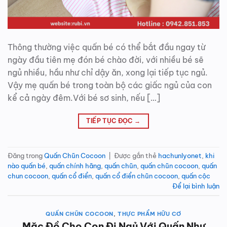
Thông thường việc quấn bé có thể bắt đầu ngay từ
ngày đầu tiên mẹ đón bé chào đời, với nhiều bé sẽ
ngủ nhiều, hầu như chỉ dậy ăn, xong lại tiếp tục ngủ.
Vậy mẹ quấn bé trong toàn bộ các giấc ngủ của con
kể cả ngày đêm.Với bé sơ sinh, nếu […]
TIẾP TỤC ĐỌC
→
Đăng trong
Quấn Chũn Cocoon
|
Được gắn thẻ
hachunlyonet
,
khi
nào quấn bé
,
quấn chính hãng
,
quấn chũn
,
quấn chũn cocoon
,
quấn
chun cocoon
,
quấn cổ điển
,
quấn cổ điển chũn cocoon
,
quấn cộc
Để lại bình luận
QUẤN CHŨN COCOON
,
THỰC PHẨM HỮU CƠ
Mặc Đồ Cho Con Đi Ngủ Với Quấn Như