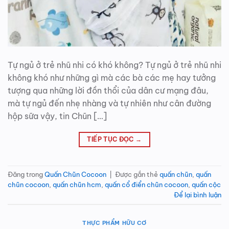
Tự ngủ ở trẻ nhũ nhi có khó không? Tự ngủ ở trẻ nhũ nhi
không khó như những gì mà các bà các mẹ hay tưởng
tượng qua những lời đồn thổi của dân cư mạng đâu,
mà tự ngủ đến nhẹ nhàng và tự nhiên như cân đường
hộp sữa vậy, tin Chũn […]
TIẾP TỤC ĐỌC
→
Đăng trong
Quấn Chũn Cocoon
|
Được gắn thẻ
quấn chũn
,
quấn
chũn cocoon
,
quấn chũn hcm
,
quấn cổ điển chũn cocoon
,
quấn cộc
Để lại bình luận
THỰC PHẨM HỮU CƠ