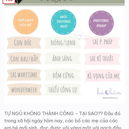
TỰ NGỦ KHÔNG THÀNH CÔNG – TẠI SAO?? Đâu đó
trong xã hội ngày hôm nay, các bố các mẹ của các
em bé mới sinh, đọc được vội vàng một vài gạch đầu