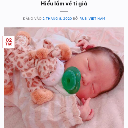
Hiểu lầm về ti giả
ĐĂNG VÀO
2 THÁNG 8, 2020
BỞI
RUBI VIET NAM
02
Th8