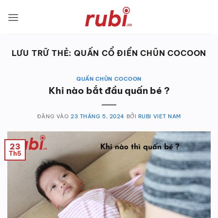
Bỏ
qua
nội
dung
LƯU TRỮ THẺ:
QUẤN CỔ ĐIỂN CHŨN COCOON
QUẤN CHŨN COCOON
Khi nào bắt đầu quấn bé ?
ĐĂNG VÀO
23 THÁNG 5, 2024
BỞI
RUBI VIET NAM
23
Th5