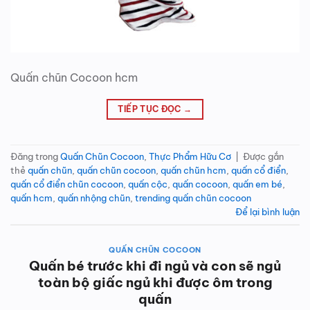
Quấn chũn Cocoon hcm
TIẾP TỤC ĐỌC
→
Đăng trong
Quấn Chũn Cocoon
,
Thực Phẩm Hữu Cơ
|
Được gắn
thẻ
quấn chũn
,
quấn chũn cocoon
,
quấn chũn hcm
,
quấn cổ điển
,
quấn cổ điển chũn cocoon
,
quấn cộc
,
quấn cocoon
,
quấn em bé
,
quấn hcm
,
quấn nhộng chũn
,
trending quấn chũn cocoon
Để lại bình luận
QUẤN CHŨN COCOON
Quấn bé trước khi đi ngủ và con sẽ ngủ
toàn bộ giấc ngủ khi được ôm trong
quấn