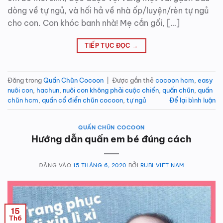
dòng về tự ngủ, và hối hả về nhà ốp/luyện/rèn tự ngủ
cho con. Con khóc banh nhà! Mẹ cắn gối, […]
TIẾP TỤC ĐỌC
→
Đăng trong
Quấn Chũn Cocoon
|
Được gắn thẻ
cocoon hcm
,
easy
nuôi con
,
hachun
,
nuôi con không phải cuộc chiến
,
quấn chũn
,
quấn
chũn hcm
,
quấn cổ điển chũn cocoon
,
tự ngủ
Để lại bình luận
QUẤN CHŨN COCOON
Hướng dẫn quấn em bé đúng cách
ĐĂNG VÀO
15 THÁNG 6, 2020
BỞI
RUBI VIET NAM
15
Th6