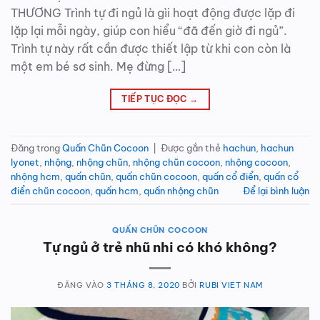
THƯƠNG Trình tự đi ngủ là gìi hoạt động được lặp đi
lặp lại mỗi ngày, giúp con hiểu “đã đến giờ đi ngủ”.
Trình tự này rất cần được thiết lập từ khi con còn là
một em bé sơ sinh. Mẹ đừng […]
TIẾP TỤC ĐỌC
→
Đăng trong
Quấn Chũn Cocoon
|
Được gắn thẻ
hachun
,
hachun
lyonet
,
nhộng
,
nhộng chũn
,
nhộng chũn cocoon
,
nhộng cocoon
,
nhộng hcm
,
quấn chũn
,
quấn chũn cocoon
,
quấn cổ điển
,
quấn cổ
điển chũn cocoon
,
quấn hcm
,
quấn nhộng chũn
Để lại bình luận
QUẤN CHŨN COCOON
Tự ngủ ở trẻ nhũ nhi có khó không?
ĐĂNG VÀO
3 THÁNG 8, 2020
BỞI
RUBI VIET NAM