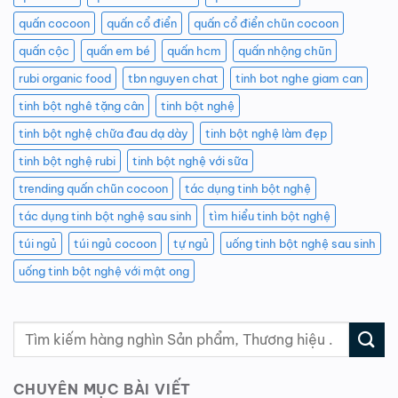
quấn cocoon
quấn cổ điển
quấn cổ điển chũn cocoon
quấn cộc
quấn em bé
quấn hcm
quấn nhộng chũn
rubi organic food
tbn nguyen chat
tinh bot nghe giam can
tinh bột nghê tặng cân
tinh bột nghệ
tinh bột nghệ chữa đau dạ dày
tinh bột nghệ làm đẹp
tinh bột nghệ rubi
tinh bột nghệ với sữa
trending quấn chũn cocoon
tác dụng tinh bột nghệ
tác dụng tinh bột nghệ sau sinh
tìm hiểu tinh bột nghệ
túi ngủ
túi ngủ cocoon
tự ngủ
uống tinh bột nghệ sau sinh
uống tinh bột nghệ với mật ong
CHUYÊN MỤC BÀI VIẾT