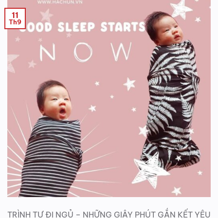
11
Th9
TRÌNH TỰ ĐI NGỦ – NHỮNG GIÂY PHÚT GẮN KẾT YÊU