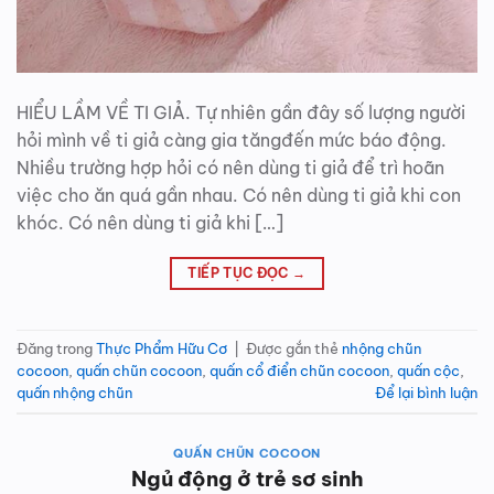
HIỂU LẦM VỀ TI GIẢ. Tự nhiên gần đây số lượng người
hỏi mình về ti giả càng gia tăngđến mức báo động.
Nhiều trường hợp hỏi có nên dùng ti giả để trì hoãn
việc cho ăn quá gần nhau. Có nên dùng ti giả khi con
khóc. Có nên dùng ti giả khi […]
TIẾP TỤC ĐỌC
→
Đăng trong
Thực Phẩm Hữu Cơ
|
Được gắn thẻ
nhộng chũn
cocoon
,
quấn chũn cocoon
,
quấn cổ điển chũn cocoon
,
quấn cộc
,
quấn nhộng chũn
Để lại bình luận
QUẤN CHŨN COCOON
Ngủ động ở trẻ sơ sinh