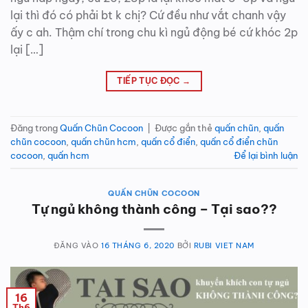
lại thì đó có phải bt k chị? Cứ đều như vắt chanh vậy
ấy c ah. Thậm chí trong chu kì ngủ động bé cứ khóc 2p
lại […]
TIẾP TỤC ĐỌC
→
Đăng trong
Quấn Chũn Cocoon
|
Được gắn thẻ
quấn chũn
,
quấn
chũn cocoon
,
quấn chũn hcm
,
quấn cổ điển
,
quấn cổ điển chũn
cocoon
,
quấn hcm
Để lại bình luận
QUẤN CHŨN COCOON
Tự ngủ không thành công – Tại sao??
ĐĂNG VÀO
16 THÁNG 6, 2020
BỞI
RUBI VIET NAM
16
Th6