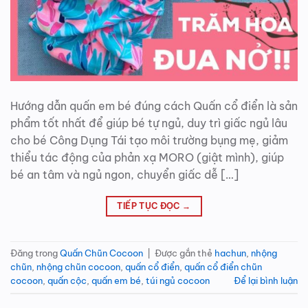
Hướng dẫn quấn em bé đúng cách Quấn cổ điển là sản
phẩm tốt nhất để giúp bé tự ngủ, duy trì giấc ngủ lâu
cho bé Công Dụng Tái tạo môi trường bụng mẹ, giảm
thiểu tác động của phản xạ MORO (giật mình), giúp
bé an tâm và ngủ ngon, chuyển giấc dễ […]
TIẾP TỤC ĐỌC
→
Đăng trong
Quấn Chũn Cocoon
|
Được gắn thẻ
hachun
,
nhộng
chũn
,
nhộng chũn cocoon
,
quấn cổ điển
,
quấn cổ điển chũn
cocoon
,
quấn cộc
,
quấn em bé
,
túi ngủ cocoon
Để lại bình luận