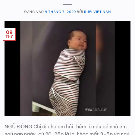
ĐĂNG VÀO
9 THÁNG 7, 2020
BỞI
RUBI VIET NAM
09
Th7
NGỦ ĐỘNG Chị ơi cho em hỏi thêm là nếu bé nhà em
ngủ nap ngày, cứ 20, 25p là lại khóc mất 3-5p và ngủ