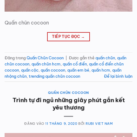
Quấn chũn cocoon
TIẾP TỤC ĐỌC
→
Đăng trong
Quấn Chũn Cocoon
|
Được gắn thẻ
quấn chũn
,
quấn
chũn cocoon
,
quấn chũn hcm
,
quấn cổ điển
,
quấn cổ điển chũn
cocoon
,
quấn cộc
,
quấn cocoon
,
quấn em bé
,
quấn hcm
,
quấn
nhộng chũn
,
trending quấn chũn cocoon
Để lại bình luận
QUẤN CHŨN COCOON
Trình tự đi ngủ những giây phút gắn kết
yêu thương
ĐĂNG VÀO
11 THÁNG 9, 2020
BỞI
RUBI VIET NAM