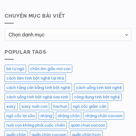
CHUYÊN MỤC BÀI VIẾT
Chuyên
Mục
Bài
POPULAR TAGS
Viết
bé tự ngủ
chũn ôm giấc mơ con
cách làm tinh bột nghệ tại nhà
cách tăng cân bằng tinh bột nghệ
cách uống tinh bột nghệ
cách uống tinh bột nghệ sau sinh
công dụng tinh bột nghệ
easy
easy nuôi con
hachun
ngũ cốc giảm cân
ngũ cốc lợi sữa
nhộng
nhộng chũn
nhộng chũn cocoon
nuôi con không phải cuộc chiến
quan chun cocoon
quấn chũn
quấn chũn cocoon
quấn chũn hcm