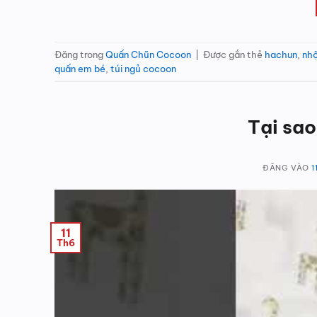
Đăng trong
Quấn Chũn Cocoon
|
Được gắn thẻ
hachun
,
nh
quấn em bé
,
túi ngủ cocoon
Tại sao
ĐĂNG VÀO
1
11
Th6