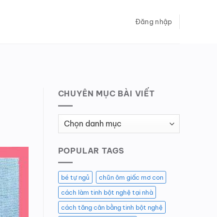
Đăng nhập
CHUYÊN MỤC BÀI VIẾT
Chuyên
Mục
Bài
POPULAR TAGS
Viết
bé tự ngủ
chũn ôm giấc mơ con
cách làm tinh bột nghệ tại nhà
cách tăng cân bằng tinh bột nghệ