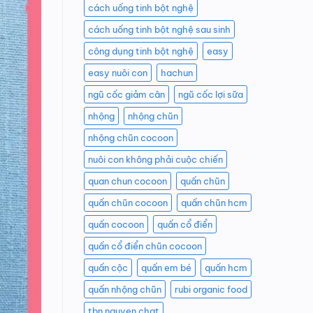
cách uống tinh bột nghệ
cách uống tinh bột nghệ sau sinh
công dụng tinh bột nghệ
easy
easy nuôi con
hachun
ngũ cốc giảm cân
ngũ cốc lợi sữa
nhộng
nhộng chũn
nhộng chũn cocoon
nuôi con không phải cuộc chiến
quan chun cocoon
quấn chũn
quấn chũn cocoon
quấn chũn hcm
quấn cocoon
quấn cổ điển
quấn cổ điển chũn cocoon
quấn cộc
quấn em bé
quấn hcm
quấn nhộng chũn
rubi organic food
tbn nguyen chat