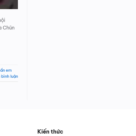
hội
hà Chũn
uấn em
i bình luận
Kiến thức