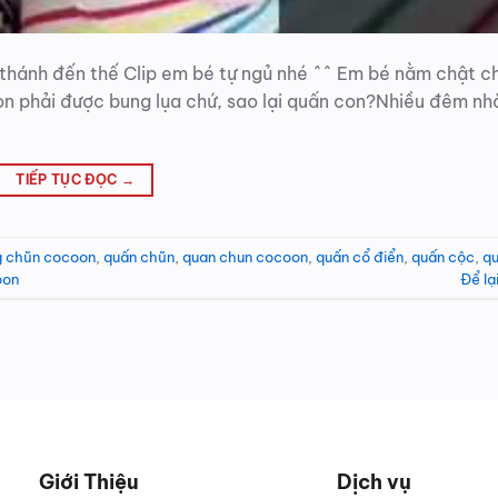
 thánh đến thế Clip em bé tự ngủ nhé ^^ Em bé nằm chật c
con phải được bung lụa chứ, sao lại quấn con?Nhiều đêm n
TIẾP TỤC ĐỌC
→
 chũn cocoon
,
quấn chũn
,
quan chun cocoon
,
quấn cổ điển
,
quấn cộc
,
q
oon
Để lạ
Giới Thiệu
Dịch vụ