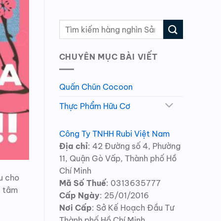
CHUYÊN MỤC BÀI VIẾT
Quấn Chũn Cocoon
Thực Phẩm Hữu Cơ
Công Ty TNHH Rubi Việt Nam
Địa chỉ
: 42 Đường số 4, Phường
11, Quận Gò Vấp, Thành phố Hồ
Chí Minh
u cho
Mã Số Thuế
: 0313635777
n tâm
Cấp Ngày
: 25/01/2016
Nơi Cấp
: Sở Kế Hoạch Đầu Tư
Thành phố Hồ Chí Minh