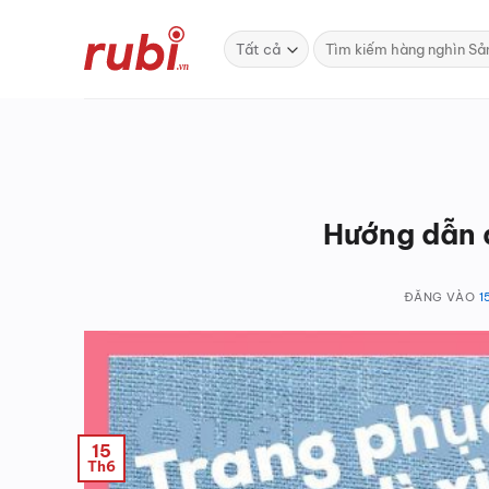
Bỏ
qua
Tìm
kiếm:
nội
dung
Hướng dẫn 
ĐĂNG VÀO
1
15
Th6