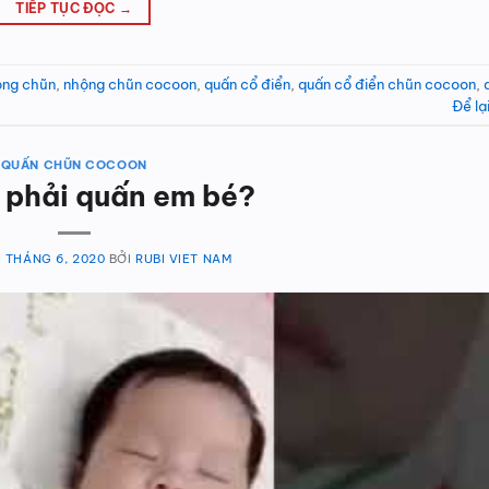
TIẾP TỤC ĐỌC
→
ộng chũn
,
nhộng chũn cocoon
,
quấn cổ điển
,
quấn cổ điển chũn cocoon
,
Để lạ
QUẤN CHŨN COCOON
 phải quấn em bé?
1 THÁNG 6, 2020
BỞI
RUBI VIET NAM