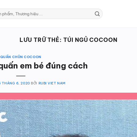
LƯU TRỮ THẺ:
TÚI NGỦ COCOON
QUẤN CHŨN COCOON
quấn em bé đúng cách
5 THÁNG 6, 2020
BỞI
RUBI VIET NAM