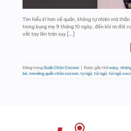
Tìm hiểu kĩ hơn về quấn, không tự nhiên mà thần
trong bụng mẹ 9 tháng 10 ngày, đến khi ra đời 
vắt tay lên trán suy […]
Đăng trong
Quấn Chũn Cocoon
|
Được gắn thẻ
easy
,
nhộng
bé
,
trending quấn chũn cocoon
,
tự ngủ
,
túi ngủ
,
túi ngủ coc