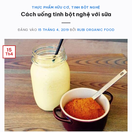
THỰC PHẨM HỮU CƠ
,
TINH BỘT NGHỆ
Cách uống tinh bột nghệ với sữa
ĐĂNG VÀO
15 THÁNG 4, 2019
BỞI
RUBI ORGANIC FOOD
15
Th4