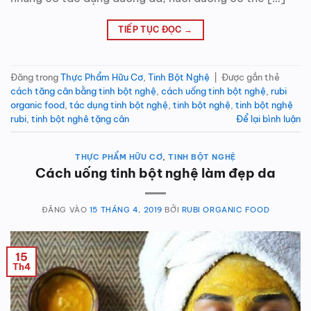
TIẾP TỤC ĐỌC
→
Đăng trong
Thực Phẩm Hữu Cơ
,
Tinh Bột Nghệ
|
Được gắn thẻ
cách tăng cân bằng tinh bột nghệ
,
cách uống tinh bột nghệ
,
rubi
organic food
,
tác dụng tinh bột nghệ
,
tinh bột nghệ
,
tinh bột nghệ
rubi
,
tinh bột nghê tặng cân
Để lại bình luận
THỰC PHẨM HỮU CƠ
,
TINH BỘT NGHỆ
Cách uống tinh bột nghệ làm đẹp da
ĐĂNG VÀO
15 THÁNG 4, 2019
BỞI
RUBI ORGANIC FOOD
15
Th4