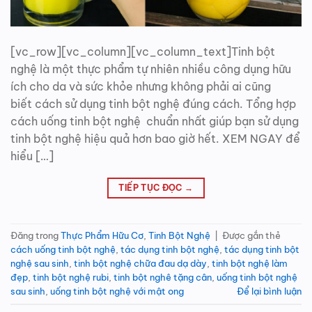
[vc_row][vc_column][vc_column_text]Tinh bột
nghệ là một thực phẩm tự nhiên nhiều công dụng hữu
ích cho da và sức khỏe nhưng không phải ai cũng
biết cách sử dụng tinh bột nghệ đúng cách. Tổng hợp
cách uống tinh bột nghệ chuẩn nhất giúp bạn sử dụng
tinh bột nghệ hiệu quả hơn bao giờ hết. XEM NGAY để
hiểu […]
TIẾP TỤC ĐỌC
→
Đăng trong
Thực Phẩm Hữu Cơ
,
Tinh Bột Nghệ
|
Được gắn thẻ
cách uống tinh bột nghệ
,
tác dụng tinh bột nghệ
,
tác dụng tinh bột
nghệ sau sinh
,
tinh bột nghệ chữa đau dạ dày
,
tinh bột nghệ làm
đẹp
,
tinh bột nghệ rubi
,
tinh bột nghê tặng cân
,
uống tinh bột nghệ
sau sinh
,
uống tinh bột nghệ với mật ong
Để lại bình luận