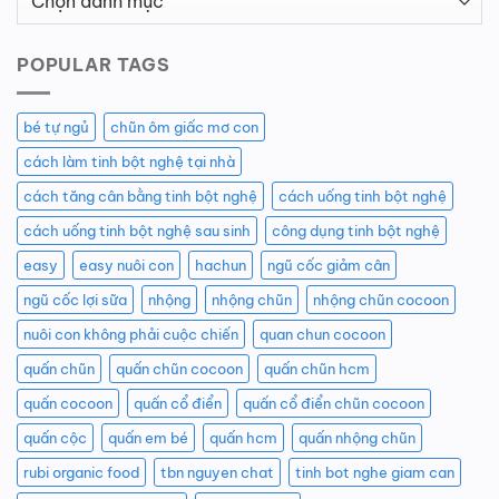
Mục
Bài
POPULAR TAGS
Viết
bé tự ngủ
chũn ôm giấc mơ con
cách làm tinh bột nghệ tại nhà
cách tăng cân bằng tinh bột nghệ
cách uống tinh bột nghệ
cách uống tinh bột nghệ sau sinh
công dụng tinh bột nghệ
easy
easy nuôi con
hachun
ngũ cốc giảm cân
ngũ cốc lợi sữa
nhộng
nhộng chũn
nhộng chũn cocoon
nuôi con không phải cuộc chiến
quan chun cocoon
quấn chũn
quấn chũn cocoon
quấn chũn hcm
quấn cocoon
quấn cổ điển
quấn cổ điển chũn cocoon
quấn cộc
quấn em bé
quấn hcm
quấn nhộng chũn
rubi organic food
tbn nguyen chat
tinh bot nghe giam can