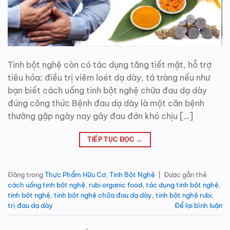
Tinh bột nghệ còn có tác dụng tăng tiết mật, hỗ trợ
tiêu hóa; điều trị viêm loét dạ dày, tá tràng nếu như
bạn biết cách uống tinh bột nghệ chữa đau dạ dày
đúng công thức Bệnh đau dạ dày là một căn bệnh
thường gặp ngày nay gây đau đớn khó chịu […]
TIẾP TỤC ĐỌC
→
Đăng trong
Thực Phẩm Hữu Cơ
,
Tinh Bột Nghệ
|
Được gắn thẻ
cách uống tinh bột nghệ
,
rubi organic food
,
tác dụng tinh bột nghệ
,
tinh bột nghệ
,
tinh bột nghệ chữa đau dạ dày
,
tinh bột nghệ rubi
,
trị đau dạ dày
Để lại bình luận