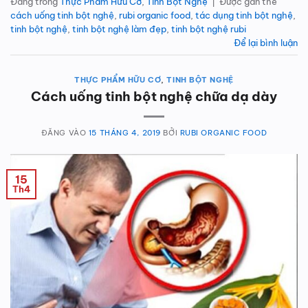
Đăng trong
Thực Phẩm Hữu Cơ
,
Tinh Bột Nghệ
|
Được gắn thẻ
cách uống tinh bột nghệ
,
rubi organic food
,
tác dụng tinh bột nghệ
,
tinh bột nghệ
,
tinh bột nghệ làm đẹp
,
tinh bột nghệ rubi
Để lại bình luận
THỰC PHẨM HỮU CƠ
,
TINH BỘT NGHỆ
Cách uống tinh bột nghệ chữa dạ dày
ĐĂNG VÀO
15 THÁNG 4, 2019
BỞI
RUBI ORGANIC FOOD
15
Th4