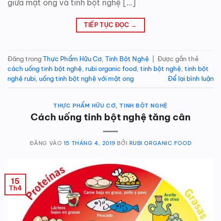
giữa mật ong và tinh bột nghệ […]
TIẾP TỤC ĐỌC
→
Đăng trong
Thực Phẩm Hữu Cơ
,
Tinh Bột Nghệ
|
Được gắn thẻ
cách uống tinh bột nghệ
,
rubi organic food
,
tinh bột nghệ
,
tinh bột
nghệ rubi
,
uống tinh bột nghệ với mật ong
Để lại bình luận
THỰC PHẨM HỮU CƠ
,
TINH BỘT NGHỆ
Cách uống tinh bột nghệ tăng cân
ĐĂNG VÀO
15 THÁNG 4, 2019
BỞI
RUBI ORGANIC FOOD
15
Th4