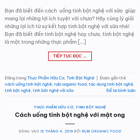
Bạn đã biết đến cách uống tinh bột nghệ với sữa giúp
mang lại những lợi ích tuyệt vời chưa? Hãy cùng lý giải
những lợi ích từ sự kết hợp tinh bột nghệ với sữa nhé!
Bạn đã biết đến tinh bột nghệ hay chưa, tinh bột nghệ
là một trong những thực phẩm […]
TIẾP TỤC ĐỌC
→
Đăng trong
Thực Phẩm Hữu Cơ
,
Tinh Bột Nghệ
|
Được gắn thẻ
cách uống tinh bột nghệ
,
rubi organic food
,
tác dụng tinh bột nghệ
,
tinh bột nghệ
,
tinh bột nghệ với sữa
Để lại bình luận
THỰC PHẨM HỮU CƠ
,
TINH BỘT NGHỆ
Cách uống tinh bột nghệ với mật ong
ĐĂNG VÀO
15 THÁNG 4, 2019
BỞI
RUBI ORGANIC FOOD