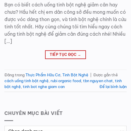
Bạn có biết cách uống tinh bột nghệ giảm cân hay
chưa? Hầu hết chị em dân công sở đều mong muốn có
được vóc dáng thon gọn, và tinh bột nghệ chính là cứu
tinh tốt nhất. Hãy cùng chúng tôi tìm hiểu ngay cách
uống tinh bột nghệ để giảm cân đúng cách nhé! Nhiều
[…]
TIẾP TỤC ĐỌC
→
Đăng trong
Thực Phẩm Hữu Cơ
,
Tinh Bột Nghệ
|
Được gắn thẻ
cách uống tinh bột nghệ
,
rubi organic food
,
tbn nguyen chat
,
tinh
bột nghệ
,
tinh bot nghe giam can
Để lại bình luận
CHUYÊN MỤC BÀI VIẾT
Chuyên