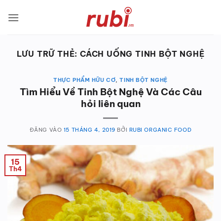
Bỏ
qua
nội
dung
LƯU TRỮ THẺ:
CÁCH UỐNG TINH BỘT NGHỆ
THỰC PHẨM HỮU CƠ
,
TINH BỘT NGHỆ
Tìm Hiểu Về Tinh Bột Nghệ Và Các Câu
hỏi liên quan
ĐĂNG VÀO
15 THÁNG 4, 2019
BỞI
RUBI ORGANIC FOOD
15
Th4