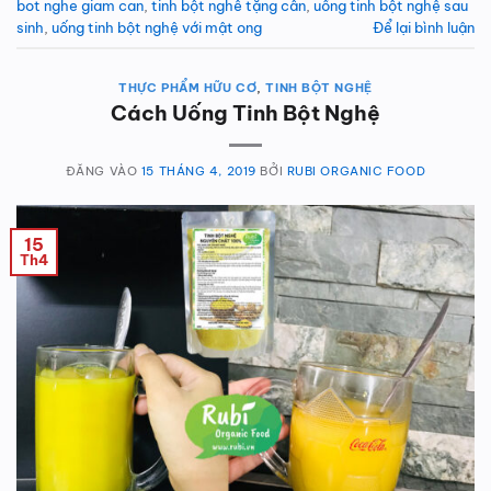
bot nghe giam can
,
tinh bột nghê tặng cân
,
uống tinh bột nghệ sau
sinh
,
uống tinh bột nghệ với mật ong
Để lại bình luận
THỰC PHẨM HỮU CƠ
,
TINH BỘT NGHỆ
Cách Uống Tinh Bột Nghệ
ĐĂNG VÀO
15 THÁNG 4, 2019
BỞI
RUBI ORGANIC FOOD
15
Th4