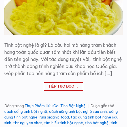
Tinh bột nghệ là gì? Là câu hỏi mà hàng trăm khách
hàng toàn quốc quan tâm nhất khi lần đầu tiên biết
đến tên gọi này. Với tác dụng tuyệt vời, tinh bột nghệ
trở thành công trình nghiên cứu khoa học Quốc gia.
Góp phần tạo nên hàng trăm sản phẩm bổ ích […]
TIẾP TỤC ĐỌC
→
Đăng trong
Thực Phẩm Hữu Cơ
,
Tinh Bột Nghệ
|
Được gắn thẻ
cách uống tinh bột nghệ
,
cách uống tinh bột nghệ sau sinh
,
công
dụng tinh bột nghệ
,
rubi organic food
,
tác dụng tinh bột nghệ sau
sinh
,
tbn nguyen chat
,
tìm hiểu tinh bột nghệ
,
tinh bột nghệ
,
tinh