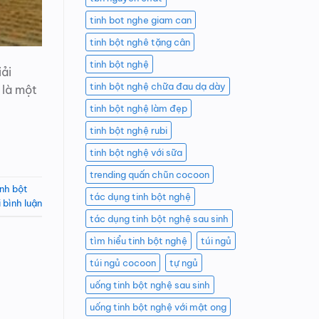
tinh bot nghe giam can
tinh bột nghê tặng cân
tinh bột nghệ
iải
tinh bột nghệ chữa đau dạ dày
 là một
tinh bột nghệ làm đẹp
tinh bột nghệ rubi
tinh bột nghệ với sữa
trending quấn chũn cocoon
inh bột
tác dụng tinh bột nghệ
i bình luận
tác dụng tinh bột nghệ sau sinh
tìm hiểu tinh bột nghệ
túi ngủ
túi ngủ cocoon
tự ngủ
uống tinh bột nghệ sau sinh
uống tinh bột nghệ với mật ong