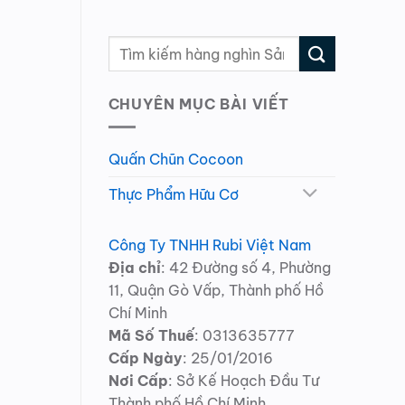
CHUYÊN MỤC BÀI VIẾT
Quấn Chũn Cocoon
Thực Phẩm Hữu Cơ
Công Ty TNHH Rubi Việt Nam
Địa chỉ
: 42 Đường số 4, Phường
11, Quận Gò Vấp, Thành phố Hồ
Chí Minh
Mã Số Thuế
: 0313635777
Cấp Ngày
: 25/01/2016
Nơi Cấp
: Sở Kế Hoạch Đầu Tư
Thành phố Hồ Chí Minh