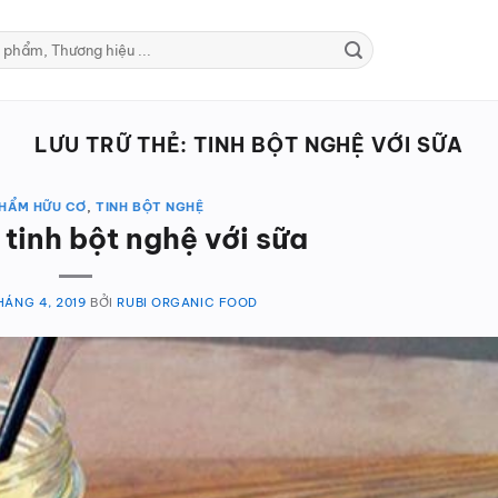
LƯU TRỮ THẺ:
TINH BỘT NGHỆ VỚI SỮA
HẨM HỮU CƠ
,
TINH BỘT NGHỆ
tinh bột nghệ với sữa
HÁNG 4, 2019
BỞI
RUBI ORGANIC FOOD