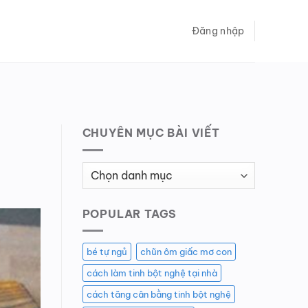
Đăng nhập
CHUYÊN MỤC BÀI VIẾT
Chuyên
Mục
Bài
POPULAR TAGS
Viết
bé tự ngủ
chũn ôm giấc mơ con
cách làm tinh bột nghệ tại nhà
cách tăng cân bằng tinh bột nghệ