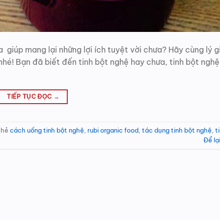
 giúp mang lại những lợi ích tuyệt vời chưa? Hãy cùng lý g
a nhé! Bạn đã biết đến tinh bột nghệ hay chưa, tinh bột nghệ
TIẾP TỤC ĐỌC
→
thẻ
cách uống tinh bột nghệ
,
rubi organic food
,
tác dụng tinh bột nghệ
,
t
Để lạ