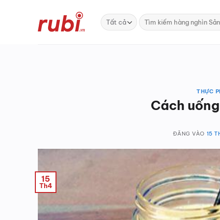
Bỏ
qua
Tìm
kiếm:
nội
dung
THỰC P
Cách uống 
ĐĂNG VÀO
15 T
15
Th4