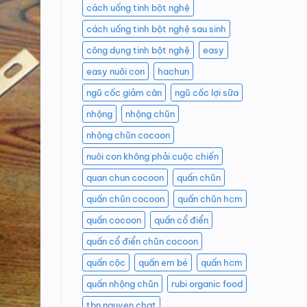
cách uống tinh bột nghệ
cách uống tinh bột nghệ sau sinh
công dụng tinh bột nghệ
easy
easy nuôi con
hachun
ngũ cốc giảm cân
ngũ cốc lợi sữa
nhộng
nhộng chũn
nhộng chũn cocoon
nuôi con không phải cuộc chiến
quan chun cocoon
quấn chũn
quấn chũn cocoon
quấn chũn hcm
quấn cocoon
quấn cổ điển
quấn cổ điển chũn cocoon
quấn cộc
quấn em bé
quấn hcm
quấn nhộng chũn
rubi organic food
tbn nguyen chat