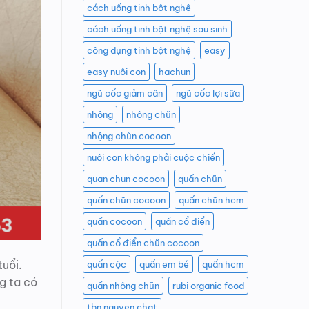
cách uống tinh bột nghệ
cách uống tinh bột nghệ sau sinh
công dụng tinh bột nghệ
easy
easy nuôi con
hachun
ngũ cốc giảm cân
ngũ cốc lợi sữa
nhộng
nhộng chũn
nhộng chũn cocoon
nuôi con không phải cuộc chiến
quan chun cocoon
quấn chũn
quấn chũn cocoon
quấn chũn hcm
quấn cocoon
quấn cổ điển
quấn cổ điển chũn cocoon
tuổi.
quấn cộc
quấn em bé
quấn hcm
g ta có
quấn nhộng chũn
rubi organic food
tbn nguyen chat