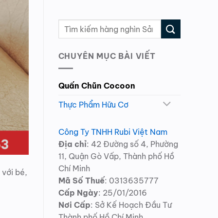
CHUYÊN MỤC BÀI VIẾT
Quấn Chũn Cocoon
Thực Phẩm Hữu Cơ
Công Ty TNHH Rubi Việt Nam
Địa chỉ
: 42 Đường số 4, Phường
11, Quận Gò Vấp, Thành phố Hồ
Chí Minh
 với bé,
Mã Số Thuế
: 0313635777
Cấp Ngày
: 25/01/2016
Nơi Cấp
: Sở Kế Hoạch Đầu Tư
Thành phố Hồ Chí Minh