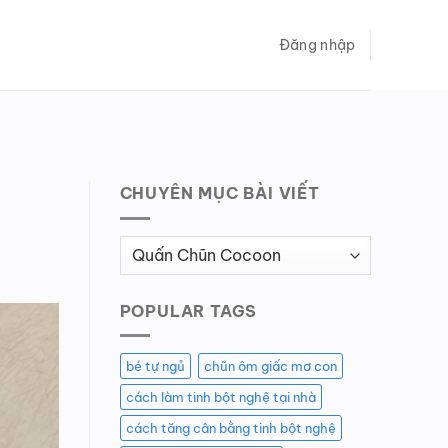
Đăng nhập
CHUYÊN MỤC BÀI VIẾT
Chuyên
Mục
Bài
POPULAR TAGS
Viết
bé tự ngủ
chũn ôm giấc mơ con
cách làm tinh bột nghệ tại nhà
cách tăng cân bằng tinh bột nghệ