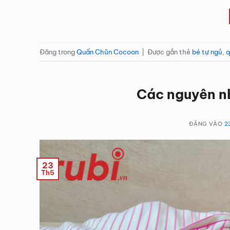
Đăng trong
Quấn Chũn Cocoon
|
Được gắn thẻ
bé tự ngủ
,
q
Các nguyên n
ĐĂNG VÀO
2
23
Th5