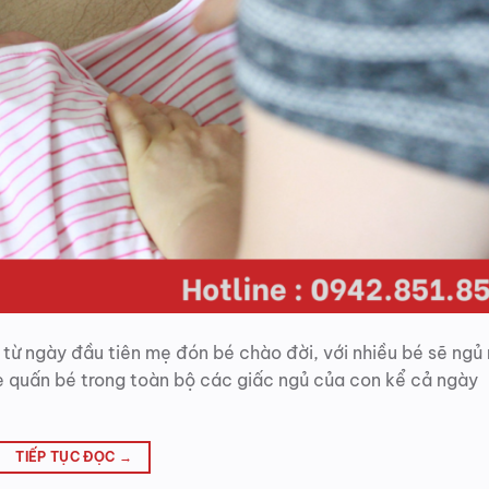
từ ngày đầu tiên mẹ đón bé chào đời, với nhiều bé sẽ ngủ 
mẹ quấn bé trong toàn bộ các giấc ngủ của con kể cả ngày
TIẾP TỤC ĐỌC
→