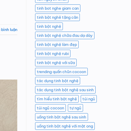
tinh bot nghe giam can
tinh bột nghê tặng cân
tinh bột nghệ
i bình luận
tinh bột nghệ chữa đau dạ dày
tinh bột nghệ làm đẹp
tinh bột nghệ rubi
tinh bột nghệ với sữa
trending quấn chũn cocoon
tác dụng tinh bột nghệ
tác dụng tinh bột nghệ sau sinh
tìm hiểu tinh bột nghệ
túi ngủ
túi ngủ cocoon
tự ngủ
uống tinh bột nghệ sau sinh
uống tinh bột nghệ với mật ong