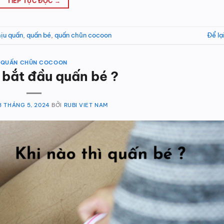
TIẾP TỤC ĐỌC
→
ịu quấn
,
quấn bé
,
quấn chũn cocoon
Để lạ
QUẤN CHŨN COCOON
 bắt đầu quấn bé ?
3 THÁNG 5, 2024
BỞI
RUBI VIET NAM