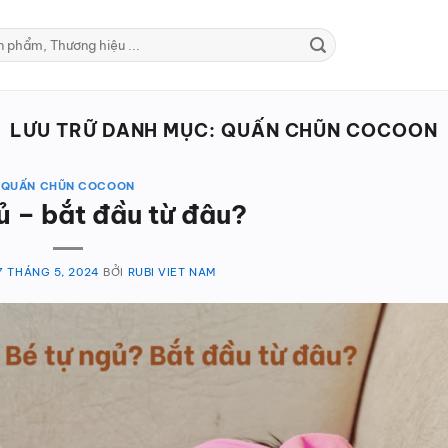
LƯU TRỮ DANH MỤC:
QUẤN CHŨN COCOON
QUẤN CHŨN COCOON
ủ – bắt đầu từ đâu?
7 THÁNG 5, 2024
BỞI
RUBI VIET NAM