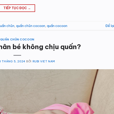
TIẾP TỤC ĐỌC
→
uấn chũn
,
quấn chũn cocoon
,
quấn cocoon
Để lạ
QUẤN CHŨN COCOON
hân bé không chịu quấn?
3 THÁNG 5, 2024
BỞI
RUBI VIET NAM