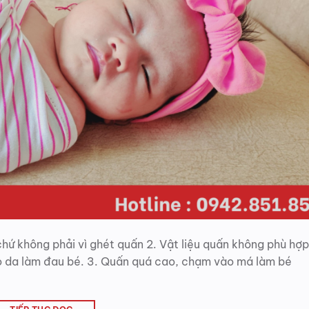
 chứ không phải vì ghét quấn 2. Vật liệu quấn không phù hợp
ào da làm đau bé. 3. Quấn quá cao, chạm vào má làm bé