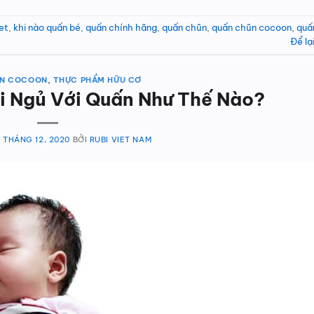
et
,
khi nào quấn bé
,
quấn chính hãng
,
quấn chũn
,
quấn chũn cocoon
,
quấ
Để lạ
ŨN COCOON
,
THỰC PHẨM HỮU CƠ
i Ngủ Với Quấn Như Thế Nào?
8 THÁNG 12, 2020
BỞI
RUBI VIET NAM