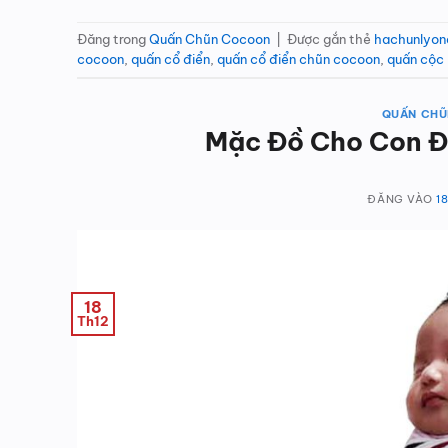
Đăng trong
Quấn Chũn Cocoon
|
Được gắn thẻ
hachunlyon
cocoon
,
quấn cổ điển
,
quấn cổ điển chũn cocoon
,
quấn cộc
QUẤN CH
Mặc Đồ Cho Con Đ
ĐĂNG VÀO
1
18
Th12