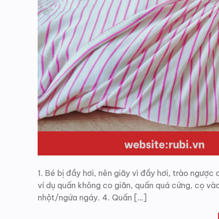
1. Bé bị đầy hơi, nên giãy vì đầy hơi, trào ngược
ví dụ quấn không co giãn, quấn quá cứng, cọ v
nhột/ngứa ngáy. 4. Quấn […]