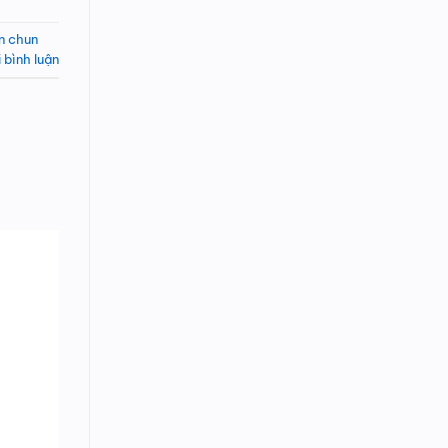
n chun
i bình luận