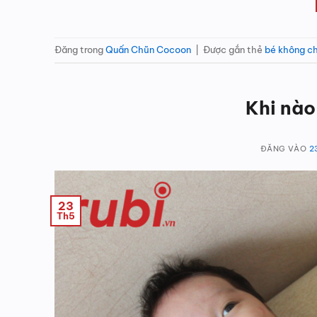
Đăng trong
Quấn Chũn Cocoon
|
Được gắn thẻ
bé không ch
Khi nào
ĐĂNG VÀO
2
23
Th5