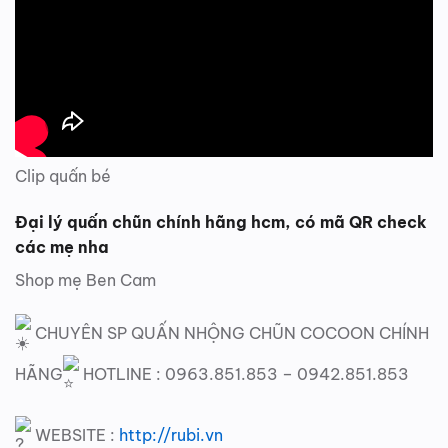
Clip quấn bé
Đại lý quấn chũn chính hãng hcm, có mã QR check
các mẹ nha
Shop mẹ Ben Cam
CHUYÊN SP QUẤN NHỘNG CHŨN COCOON CHÍNH
HÃNG
HOTLINE : 0963.851.853 – 0942.851.853
WEBSITE :
http://rubi.vn