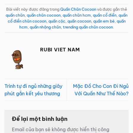
Bài viết này được đăng trong
Quấn Chũn Cocoon
và được gắn thẻ
quấn chũn
,
quấn chũn cocoon
,
quấn chũn hcm
,
quấn cổ điển
,
quấn
cổ điển chũn cocoon
,
quấn cộc
,
quấn cocoon
,
quấn em bé
,
quấn
hcm
,
quấn nhộng chũn
,
trending quấn chũn cocoon
.
RUBI VIET NAM
Trình tự đi ngủ những giây
Mặc Đồ Cho Con Đi Ngủ
phút gắn kết yêu thương
Với Quấn Như Thế Nào?
Để lại một bình luận
Email của bạn sẽ không được hiển thị công