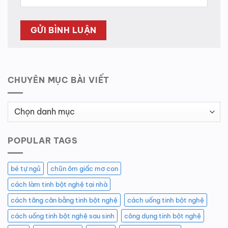
CHUYÊN MỤC BÀI VIẾT
Chuyên
Mục
Bài
POPULAR TAGS
Viết
bé tự ngủ
chũn ôm giấc mơ con
cách làm tinh bột nghệ tại nhà
cách tăng cân bằng tinh bột nghệ
cách uống tinh bột nghệ
cách uống tinh bột nghệ sau sinh
công dụng tinh bột nghệ