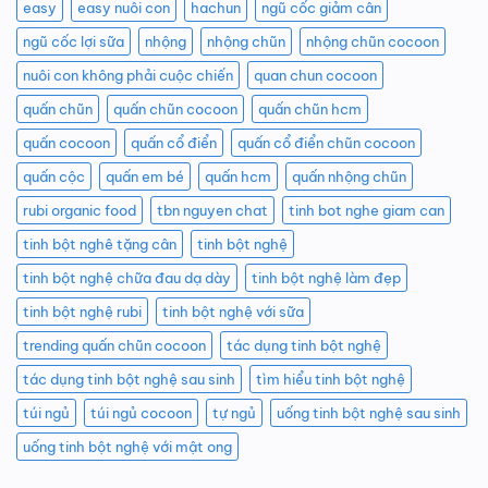
easy
easy nuôi con
hachun
ngũ cốc giảm cân
ngũ cốc lợi sữa
nhộng
nhộng chũn
nhộng chũn cocoon
nuôi con không phải cuộc chiến
quan chun cocoon
quấn chũn
quấn chũn cocoon
quấn chũn hcm
quấn cocoon
quấn cổ điển
quấn cổ điển chũn cocoon
quấn cộc
quấn em bé
quấn hcm
quấn nhộng chũn
rubi organic food
tbn nguyen chat
tinh bot nghe giam can
tinh bột nghê tặng cân
tinh bột nghệ
tinh bột nghệ chữa đau dạ dày
tinh bột nghệ làm đẹp
tinh bột nghệ rubi
tinh bột nghệ với sữa
trending quấn chũn cocoon
tác dụng tinh bột nghệ
tác dụng tinh bột nghệ sau sinh
tìm hiểu tinh bột nghệ
túi ngủ
túi ngủ cocoon
tự ngủ
uống tinh bột nghệ sau sinh
uống tinh bột nghệ với mật ong