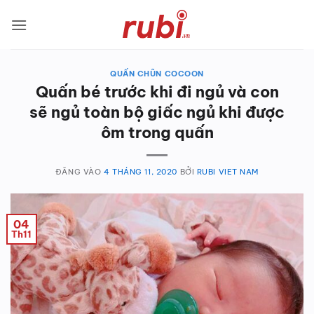
Bỏ
qua
nội
dung
QUẤN CHŨN COCOON
Quấn bé trước khi đi ngủ và con
sẽ ngủ toàn bộ giấc ngủ khi được
ôm trong quấn
ĐĂNG VÀO
4 THÁNG 11, 2020
BỞI
RUBI VIET NAM
04
Th11