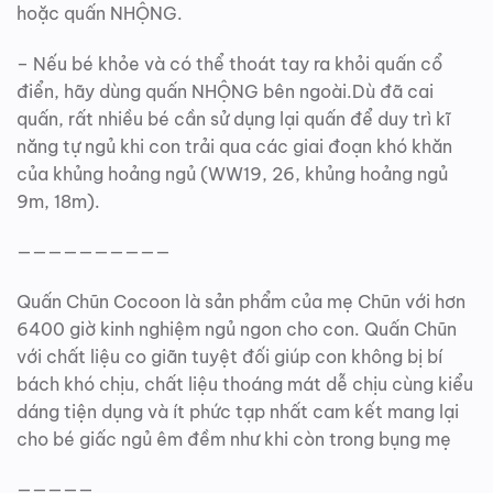
hoặc quấn NHỘNG.
– Nếu bé khỏe và có thể thoát tay ra khỏi quấn cổ
điển, hãy dùng quấn NHỘNG bên ngoài.Dù đã cai
quấn, rất nhiều bé cần sử dụng lại quấn để duy trì kĩ
năng tự ngủ khi con trải qua các giai đoạn khó khăn
của khủng hoảng ngủ (WW19, 26, khủng hoảng ngủ
9m, 18m).
——————————
Quấn Chũn Cocoon là sản phẩm của mẹ Chũn với hơn
6400 giờ kinh nghiệm ngủ ngon cho con. Quấn Chũn
với chất liệu co giãn tuyệt đối giúp con không bị bí
bách khó chịu, chất liệu thoáng mát dễ chịu cùng kiểu
dáng tiện dụng và ít phức tạp nhất cam kết mang lại
cho bé giấc ngủ êm đềm như khi còn trong bụng mẹ
—————