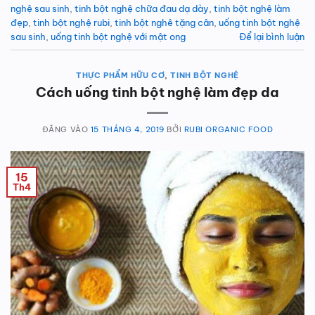
nghệ sau sinh
,
tinh bột nghệ chữa đau dạ dày
,
tinh bột nghệ làm
đẹp
,
tinh bột nghệ rubi
,
tinh bột nghê tặng cân
,
uống tinh bột nghệ
sau sinh
,
uống tinh bột nghệ với mật ong
Để lại bình luận
THỰC PHẨM HỮU CƠ
,
TINH BỘT NGHỆ
Cách uống tinh bột nghệ làm đẹp da
ĐĂNG VÀO
15 THÁNG 4, 2019
BỞI
RUBI ORGANIC FOOD
15
Th4