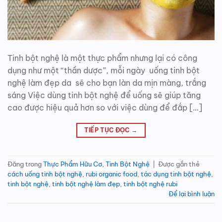
Tinh bột nghệ là một thực phẩm nhưng lại có công
dụng như một “thần dược”, mỗi ngày uống tinh bột
nghệ làm đẹp da sẽ cho bạn làn da mịn màng, trắng
sáng Việc dùng tinh bột nghệ để uống sẽ giúp tăng
cao được hiệu quả hơn so với việc dùng để đắp […]
TIẾP TỤC ĐỌC
→
Đăng trong
Thực Phẩm Hữu Cơ
,
Tinh Bột Nghệ
|
Được gắn thẻ
cách uống tinh bột nghệ
,
rubi organic food
,
tác dụng tinh bột nghệ
,
tinh bột nghệ
,
tinh bột nghệ làm đẹp
,
tinh bột nghệ rubi
Để lại bình luận