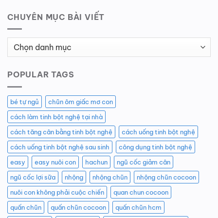
CHUYÊN MỤC BÀI VIẾT
Chuyên
Mục
Bài
POPULAR TAGS
Viết
bé tự ngủ
chũn ôm giấc mơ con
cách làm tinh bột nghệ tại nhà
cách tăng cân bằng tinh bột nghệ
cách uống tinh bột nghệ
cách uống tinh bột nghệ sau sinh
công dụng tinh bột nghệ
easy
easy nuôi con
hachun
ngũ cốc giảm cân
ngũ cốc lợi sữa
nhộng
nhộng chũn
nhộng chũn cocoon
nuôi con không phải cuộc chiến
quan chun cocoon
quấn chũn
quấn chũn cocoon
quấn chũn hcm