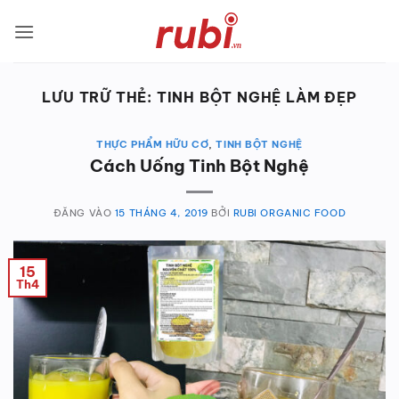
Bỏ
qua
nội
dung
LƯU TRỮ THẺ:
TINH BỘT NGHỆ LÀM ĐẸP
THỰC PHẨM HỮU CƠ
,
TINH BỘT NGHỆ
Cách Uống Tinh Bột Nghệ
ĐĂNG VÀO
15 THÁNG 4, 2019
BỞI
RUBI ORGANIC FOOD
15
Th4