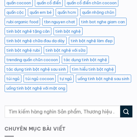
quấn cocoon
quấn cổ điển
quấn cổ điển chũn cocoon
quấn cộc
quấn em bé
quấn hcm
quấn nhộng chũn
rubi organic food
tbn nguyen chat
tinh bot nghe giam can
tinh bột nghê tặng cân
tinh bột nghệ
tinh bột nghệ chữa đau dạ dày
tinh bột nghệ làm đẹp
tinh bột nghệ rubi
tinh bột nghệ với sữa
trending quấn chũn cocoon
tác dụng tinh bột nghệ
tác dụng tinh bột nghệ sau sinh
tìm hiểu tinh bột nghệ
túi ngủ
túi ngủ cocoon
tự ngủ
uống tinh bột nghệ sau sinh
uống tinh bột nghệ với mật ong
CHUYÊN MỤC BÀI VIẾT