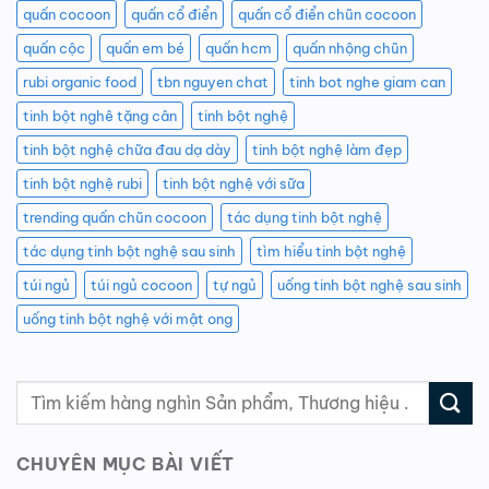
quấn cocoon
quấn cổ điển
quấn cổ điển chũn cocoon
quấn cộc
quấn em bé
quấn hcm
quấn nhộng chũn
rubi organic food
tbn nguyen chat
tinh bot nghe giam can
tinh bột nghê tặng cân
tinh bột nghệ
tinh bột nghệ chữa đau dạ dày
tinh bột nghệ làm đẹp
tinh bột nghệ rubi
tinh bột nghệ với sữa
trending quấn chũn cocoon
tác dụng tinh bột nghệ
tác dụng tinh bột nghệ sau sinh
tìm hiểu tinh bột nghệ
túi ngủ
túi ngủ cocoon
tự ngủ
uống tinh bột nghệ sau sinh
uống tinh bột nghệ với mật ong
CHUYÊN MỤC BÀI VIẾT