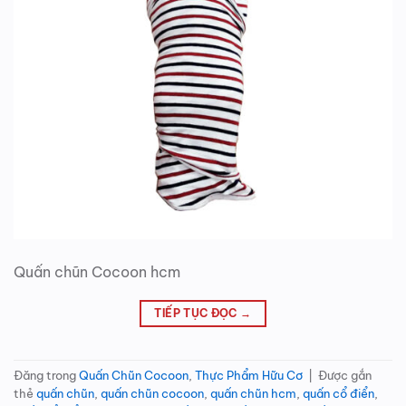
Quấn chũn Cocoon hcm
TIẾP TỤC ĐỌC
→
Đăng trong
Quấn Chũn Cocoon
,
Thực Phẩm Hữu Cơ
|
Được gắn
thẻ
quấn chũn
,
quấn chũn cocoon
,
quấn chũn hcm
,
quấn cổ điển
,