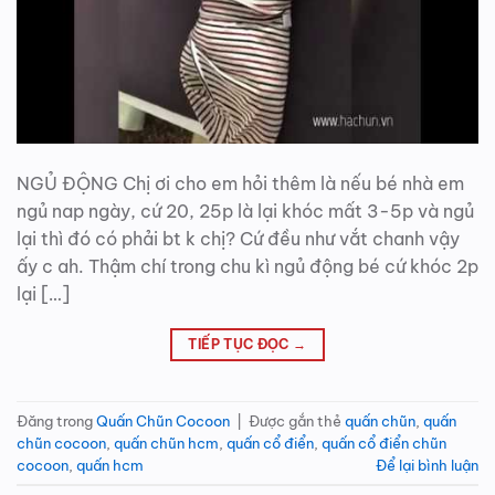
NGỦ ĐỘNG Chị ơi cho em hỏi thêm là nếu bé nhà em
ngủ nap ngày, cứ 20, 25p là lại khóc mất 3-5p và ngủ
lại thì đó có phải bt k chị? Cứ đều như vắt chanh vậy
ấy c ah. Thậm chí trong chu kì ngủ động bé cứ khóc 2p
lại […]
TIẾP TỤC ĐỌC
→
Đăng trong
Quấn Chũn Cocoon
|
Được gắn thẻ
quấn chũn
,
quấn
chũn cocoon
,
quấn chũn hcm
,
quấn cổ điển
,
quấn cổ điển chũn
cocoon
,
quấn hcm
Để lại bình luận