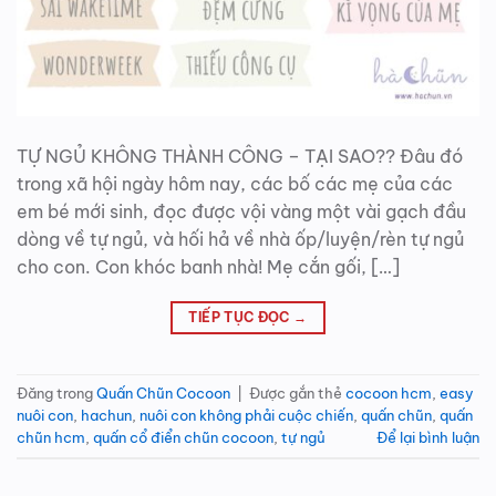
TỰ NGỦ KHÔNG THÀNH CÔNG – TẠI SAO?? Đâu đó
trong xã hội ngày hôm nay, các bố các mẹ của các
em bé mới sinh, đọc được vội vàng một vài gạch đầu
dòng về tự ngủ, và hối hả về nhà ốp/luyện/rèn tự ngủ
cho con. Con khóc banh nhà! Mẹ cắn gối, […]
TIẾP TỤC ĐỌC
→
Đăng trong
Quấn Chũn Cocoon
|
Được gắn thẻ
cocoon hcm
,
easy
nuôi con
,
hachun
,
nuôi con không phải cuộc chiến
,
quấn chũn
,
quấn
chũn hcm
,
quấn cổ điển chũn cocoon
,
tự ngủ
Để lại bình luận