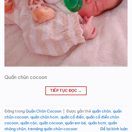
Quấn chũn cocoon
TIẾP TỤC ĐỌC
→
Đăng trong
Quấn Chũn Cocoon
|
Được gắn thẻ
quấn chũn
,
quấn
chũn cocoon
,
quấn chũn hcm
,
quấn cổ điển
,
quấn cổ điển chũn
cocoon
,
quấn cộc
,
quấn cocoon
,
quấn em bé
,
quấn hcm
,
quấn
nhộng chũn
,
trending quấn chũn cocoon
Để lại bình luận