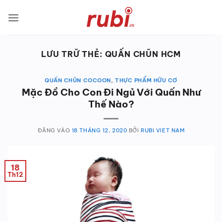
Bỏ
qua
nội
dung
LƯU TRỮ THẺ:
QUẤN CHŨN HCM
QUẤN CHŨN COCOON
,
THỰC PHẨM HỮU CƠ
Mặc Đồ Cho Con Đi Ngủ Với Quấn Như
Thế Nào?
ĐĂNG VÀO
18 THÁNG 12, 2020
BỞI
RUBI VIET NAM
18
Th12