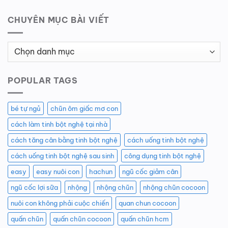
CHUYÊN MỤC BÀI VIẾT
Chuyên
Mục
Bài
POPULAR TAGS
Viết
bé tự ngủ
chũn ôm giấc mơ con
cách làm tinh bột nghệ tại nhà
cách tăng cân bằng tinh bột nghệ
cách uống tinh bột nghệ
cách uống tinh bột nghệ sau sinh
công dụng tinh bột nghệ
easy
easy nuôi con
hachun
ngũ cốc giảm cân
ngũ cốc lợi sữa
nhộng
nhộng chũn
nhộng chũn cocoon
nuôi con không phải cuộc chiến
quan chun cocoon
quấn chũn
quấn chũn cocoon
quấn chũn hcm