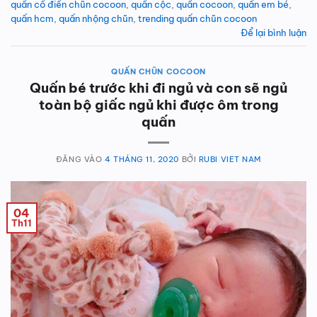
quấn cổ điển chũn cocoon
,
quấn cộc
,
quấn cocoon
,
quấn em bé
,
quấn hcm
,
quấn nhộng chũn
,
trending quấn chũn cocoon
Để lại bình luận
QUẤN CHŨN COCOON
Quấn bé trước khi đi ngủ và con sẽ ngủ
toàn bộ giấc ngủ khi được ôm trong
quấn
ĐĂNG VÀO
4 THÁNG 11, 2020
BỞI
RUBI VIET NAM
04
Th11