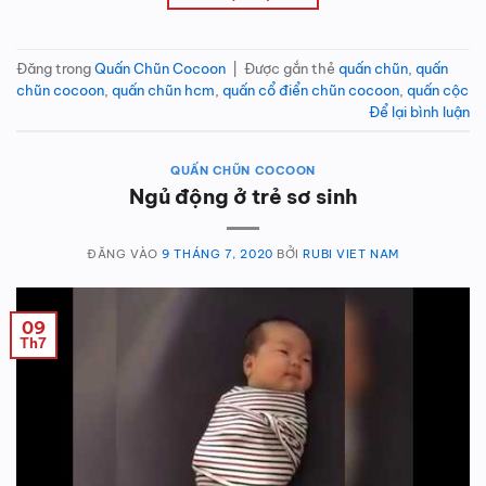
Đăng trong
Quấn Chũn Cocoon
|
Được gắn thẻ
quấn chũn
,
quấn
chũn cocoon
,
quấn chũn hcm
,
quấn cổ điển chũn cocoon
,
quấn cộc
Để lại bình luận
QUẤN CHŨN COCOON
Ngủ động ở trẻ sơ sinh
ĐĂNG VÀO
9 THÁNG 7, 2020
BỞI
RUBI VIET NAM
09
Th7