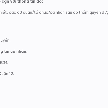
 cận với thông tin đó;
hiết, các cơ quan/tổ chức/cá nhân sau có thẩm quyền được
quyền.
g tin cá nhân:
.HCM.
Quận 12.