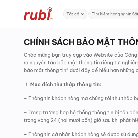
Bỏ
qua
Tìm
kiếm:
nội
dung
CHÍNH SÁCH BẢO MẬT THÔ
Chào mừng bạn truy cập vào Website của Công ty
ra nguyên tắc bảo mật thông tin riêng tư, nghiê
bảo mật thông tin” dưới đây để hiểu hơn những c
Mục đích thu thập thông tin:
– Thông tin khách hàng mà chúng tôi thu thập ba
– Trong trường hợp hệ thống thông tin bị tấn c
trong vòng 24 (hai mươi bốn) giờ sau khi phát hi
– Thông tin cá nhân khách hàng sẽ được sử dụn