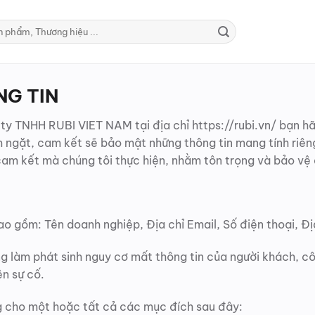
NG TIN
 TNHH RUBI VIET NAM tại địa chỉ https://rubi.vn/ bạn hãy 
m ngặt, cam kết sẽ bảo mật những thông tin mang tính riên
am kết mà chúng tôi thực hiện, nhằm tôn trọng và bảo vệ q
o gồm: Tên doanh nghiệp, Địa chỉ Email, Số điện thoại, Đị
ông làm phát sinh nguy cơ mất thông tin của người khách, 
ện sự cố.
g cho một hoặc tất cả các mục đích sau đây: