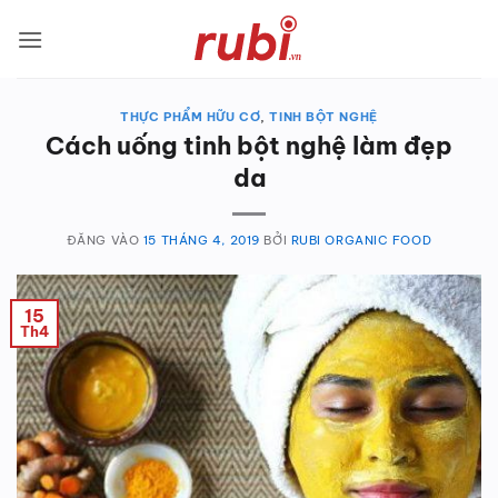
Bỏ
qua
nội
dung
THỰC PHẨM HỮU CƠ
,
TINH BỘT NGHỆ
Cách uống tinh bột nghệ làm đẹp
da
ĐĂNG VÀO
15 THÁNG 4, 2019
BỞI
RUBI ORGANIC FOOD
15
Th4