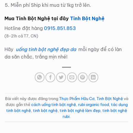
Miễn phí Ship khi mua từ 1kg trở lên.
Mua Tinh Bột Nghệ tại đây
Tinh Bột Nghệ
Hotline đặt hàng
0915.851.853
(8-21h cả T7, CN)
Hãy
uống tinh bột nghệ đẹp da
mỗi ngày để có làn
da săn chắc, trắng mịn nhé!
Bài viết này được đăng trong
Thực Phẩm Hữu Cơ
,
Tinh Bột Nghệ
và
được gắn thẻ
cách uống tinh bột nghệ
,
rubi organic food
,
tác dụng
tinh bột nghệ
,
tinh bột nghệ
,
tinh bột nghệ làm đẹp
,
tinh bột nghệ
rubi
.