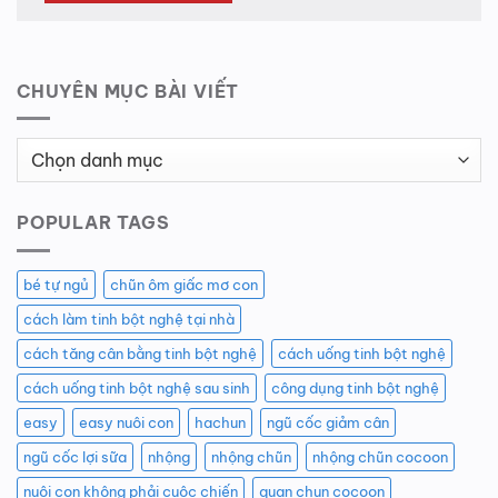
CHUYÊN MỤC BÀI VIẾT
Chuyên
Mục
Bài
POPULAR TAGS
Viết
bé tự ngủ
chũn ôm giấc mơ con
cách làm tinh bột nghệ tại nhà
cách tăng cân bằng tinh bột nghệ
cách uống tinh bột nghệ
cách uống tinh bột nghệ sau sinh
công dụng tinh bột nghệ
easy
easy nuôi con
hachun
ngũ cốc giảm cân
ngũ cốc lợi sữa
nhộng
nhộng chũn
nhộng chũn cocoon
nuôi con không phải cuộc chiến
quan chun cocoon