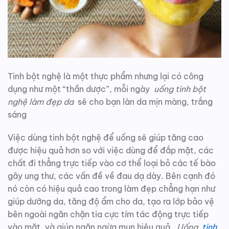
Tinh bột nghệ là một thực phẩm nhưng lại có công
dụng như một “thần dược”, mỗi ngày
uống tinh bột
nghệ làm đẹp da
sẽ cho bạn làn da mịn màng, trắng
sáng
Việc dùng tinh bột nghệ để uống sẽ giúp tăng cao
được hiệu quả hơn so với việc dùng để đắp mặt, các
chất đi thẳng trực tiếp vào cơ thể loại bỏ các tế bào
gây ung thư, các vấn đề về đau dạ dày. Bên cạnh đó
nó còn có hiệu quả cao trong làm đẹp chẳng hạn như
giúp dưỡng da, tăng độ ẩm cho da, tạo ra lớp bảo vệ
bên ngoài ngăn chặn tia cực tím tác động trực tiếp
vào mặt, và giúp ngăn ngừa mụn hiệu quả.
Uống
tinh