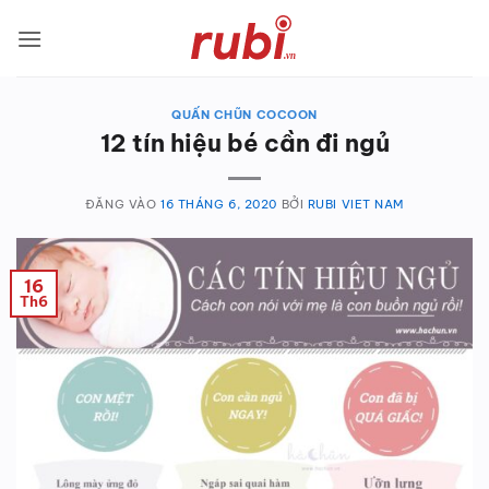
Bỏ
qua
nội
dung
QUẤN CHŨN COCOON
12 tín hiệu bé cần đi ngủ
ĐĂNG VÀO
16 THÁNG 6, 2020
BỞI
RUBI VIET NAM
16
Th6