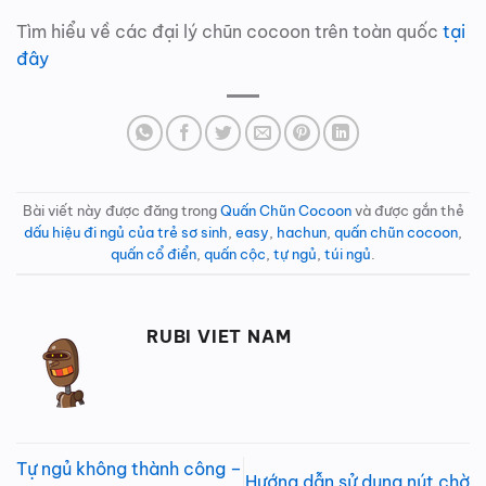
Tìm hiểu về các đại lý chũn cocoon trên toàn quốc
tại
đây
Bài viết này được đăng trong
Quấn Chũn Cocoon
và được gắn thẻ
dấu hiệu đi ngủ của trẻ sơ sinh
,
easy
,
hachun
,
quấn chũn cocoon
,
quấn cổ điển
,
quấn cộc
,
tự ngủ
,
túi ngủ
.
RUBI VIET NAM
Tự ngủ không thành công –
Hướng dẫn sử dụng nút chờ