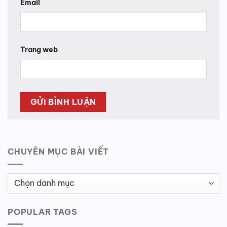
Email
Trang web
CHUYÊN MỤC BÀI VIẾT
Chuyên
Mục
Bài
POPULAR TAGS
Viết