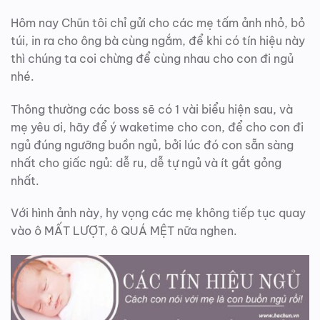
Hôm nay Chũn tôi chỉ gửi cho các mẹ tấm ảnh nhỏ, bỏ
túi, in ra cho ông bà cùng ngắm, để khi có tín hiệu này
thì chúng ta coi chừng để cùng nhau cho con đi ngủ
nhé.
Thông thường các boss sẽ có 1 vài biểu hiện sau, và
mẹ yêu ơi, hãy để ý waketime cho con, để cho con đi
ngủ đúng ngưỡng buồn ngủ, bởi lúc đó con sẵn sàng
nhất cho giấc ngủ: dễ ru, dễ tự ngủ và ít gắt gỏng
nhất.
Với hình ảnh này, hy vọng các mẹ không tiếp tục quay
vào ô MẤT LƯỢT, ô QUÁ MỆT nữa nghen.