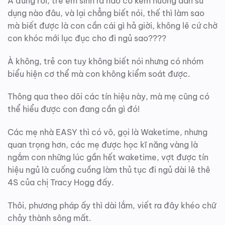
À đúng rồi, trẻ em sinh ra nào có kèm hướng dẫn sử
dụng nào đâu, và lại chẳng biết nói, thế thì làm sao
mà biết được là con cần cái gì hả giời, không lẽ cứ chờ
con khóc mới lục đục cho đi ngủ sao????
À không, trẻ con tuy không biết nói nhưng có nhóm
biểu hiện cơ thể mà con không kiểm soát được.
Thông qua theo dõi các tín hiệu này, mà mẹ cũng có
thể hiểu được con đang cần gì đó!
Các mẹ nhà EASY thì có võ, gọi là Waketime, nhưng
quan trọng hơn, các mẹ được học kĩ năng vàng là
ngắm con những lúc gần hết waketime, vợt được tín
hiệu ngủ là cuống cuồng làm thủ tục đi ngủ dài lê thê
4S của chị Tracy Hogg đấy.
Thôi, phương pháp ấy thì dài lắm, viết ra đây khéo chữ
chảy thành sông mất.