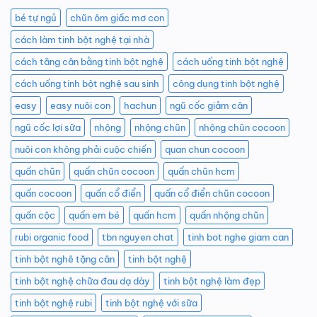
bé tự ngủ
chũn ôm giấc mơ con
cách làm tinh bột nghệ tại nhà
cách tăng cân bằng tinh bột nghệ
cách uống tinh bột nghệ
cách uống tinh bột nghệ sau sinh
công dụng tinh bột nghệ
easy
easy nuôi con
hachun
ngũ cốc giảm cân
ngũ cốc lợi sữa
nhộng
nhộng chũn
nhộng chũn cocoon
nuôi con không phải cuộc chiến
quan chun cocoon
quấn chũn
quấn chũn cocoon
quấn chũn hcm
quấn cocoon
quấn cổ điển
quấn cổ điển chũn cocoon
quấn cộc
quấn em bé
quấn hcm
quấn nhộng chũn
rubi organic food
tbn nguyen chat
tinh bot nghe giam can
tinh bột nghê tặng cân
tinh bột nghệ
tinh bột nghệ chữa đau dạ dày
tinh bột nghệ làm đẹp
tinh bột nghệ rubi
tinh bột nghệ với sữa