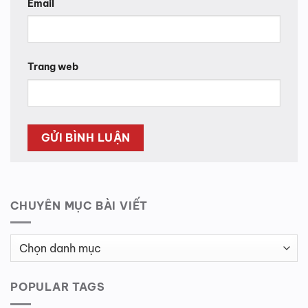
Email
Trang web
CHUYÊN MỤC BÀI VIẾT
Chuyên
Mục
Bài
POPULAR TAGS
Viết