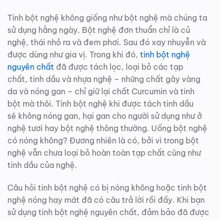
Tinh bột nghệ không giống như bột nghệ mà chúng ta
sử dụng hằng ngày. Bột nghệ đơn thuẩn chỉ là củ
nghệ, thái nhỏ ra và đem phơi. Sau đó xay nhuyễn và
được dùng như gia vị. Trong khi đó,
tinh bột nghệ
nguyên chất
đã được tách lọc, loại bỏ các tạp
chất, tinh dầu và nhựa nghệ – những chất gây vàng
da và nóng gan – chỉ giữ lại chất Curcumin và tinh
bột mà thôi. Tinh bột nghệ khi được tách tinh dầu
sẽ không nóng gan, hại gan cho người sử dụng như ở
nghệ tươi hay bột nghệ thông thường. Uống bột nghệ
có nóng không? Đương nhiên là có, bởi vì trong bột
nghệ vẫn chưa loại bỏ hoàn toàn tạp chất cũng như
tinh dầu của nghệ.
Câu hỏi tinh bột nghệ có bị nóng không hoặc tinh bột
nghệ nóng hay mát đã có câu trả lời rồi đấy. Khi bạn
sử dụng tinh bột nghệ nguyên chất, đảm bảo đã được