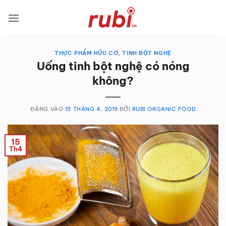
Bỏ
qua
nội
dung
THỰC PHẨM HỮU CƠ
,
TINH BỘT NGHỆ
Uống tinh bột nghệ có nóng
không?
ĐĂNG VÀO
15 THÁNG 4, 2019
BỞI
RUBI ORGANIC FOOD
15
Th4