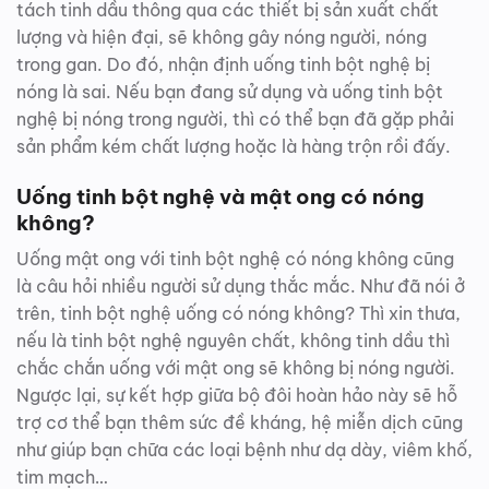
tách tinh dầu thông qua các thiết bị sản xuất chất
lượng và hiện đại, sẽ không gây nóng người, nóng
trong gan. Do đó, nhận định uống tinh bột nghệ bị
nóng là sai. Nếu bạn đang sử dụng và uống tinh bột
nghệ bị nóng trong người, thì có thể bạn đã gặp phải
sản phẩm kém chất lượng hoặc là hàng trộn rồi đấy.
Uống tinh bột nghệ và mật ong có nóng
không?
Uống mật ong với tinh bột nghệ có nóng không cũng
là câu hỏi nhiều người sử dụng thắc mắc. Như đã nói ở
trên, tinh bột nghệ uống có nóng không? Thì xin thưa,
nếu là tinh bột nghệ nguyên chất, không tinh dầu thì
chắc chắn uống với mật ong sẽ không bị nóng người.
Ngược lại, sự kết hợp giữa bộ đôi hoàn hảo này sẽ hỗ
trợ cơ thể bạn thêm sức đề kháng, hệ miễn dịch cũng
như giúp bạn chữa các loại bệnh như dạ dày, viêm khố,
tim mạch…