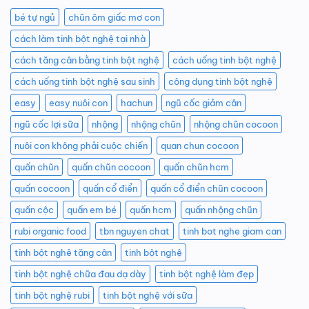
bé tự ngủ
chũn ôm giấc mơ con
cách làm tinh bột nghệ tại nhà
cách tăng cân bằng tinh bột nghệ
cách uống tinh bột nghệ
cách uống tinh bột nghệ sau sinh
công dụng tinh bột nghệ
easy
easy nuôi con
hachun
ngũ cốc giảm cân
ngũ cốc lợi sữa
nhộng
nhộng chũn
nhộng chũn cocoon
nuôi con không phải cuộc chiến
quan chun cocoon
quấn chũn
quấn chũn cocoon
quấn chũn hcm
quấn cocoon
quấn cổ điển
quấn cổ điển chũn cocoon
quấn cộc
quấn em bé
quấn hcm
quấn nhộng chũn
rubi organic food
tbn nguyen chat
tinh bot nghe giam can
tinh bột nghê tặng cân
tinh bột nghệ
tinh bột nghệ chữa đau dạ dày
tinh bột nghệ làm đẹp
tinh bột nghệ rubi
tinh bột nghệ với sữa