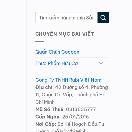
CHUYÊN MỤC BÀI VIẾT
Quấn Chũn Cocoon
Thực Phẩm Hữu Cơ
Công Ty TNHH Rubi Việt Nam
Địa chỉ
: 42 Đường số 4, Phường
11, Quận Gò Vấp, Thành phố Hồ
Chí Minh
Mã Số Thuế
: 0313635777
Cấp Ngày
: 25/01/2016
Nơi Cấp
: Sở Kế Hoạch Đầu Tư
Thành phố Hồ Chí Minh