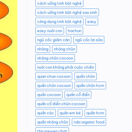
cách uống tinh bột nghệ
cách uống tinh bột nghệ sau sinh
công dụng tinh bột nghệ
easy
easy nuôi con
hachun
ngũ cốc giảm cân
ngũ cốc lợi sữa
nhộng
nhộng chũn
nhộng chũn cocoon
nuôi con không phải cuộc chiến
quan chun cocoon
quấn chũn
quấn chũn cocoon
quấn chũn hcm
quấn cocoon
quấn cổ điển
quấn cổ điển chũn cocoon
quấn cộc
quấn em bé
quấn hcm
quấn nhộng chũn
rubi organic food
tbn nguyen chat