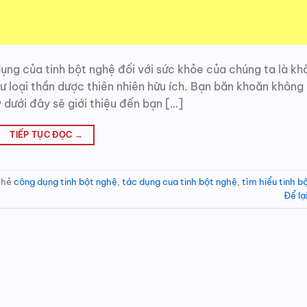
 của tinh bột nghệ đối với sức khỏe của chúng ta là kh
ư loại thần dược thiên nhiên hữu ích. Bạn băn khoăn không 
 dưới đây sẽ giới thiệu đến bạn […]
TIẾP TỤC ĐỌC
→
thẻ
công dụng tinh bột nghệ
,
tác dụng cua tinh bột nghệ
,
tìm hiểu tinh b
Để lạ