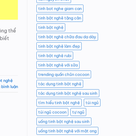
tinh bot nghe giam can
tinh bột nghê tặng cân
tinh bột nghệ
ông thể
tinh bột nghệ chữa đau dạ dày
biết
tinh bột nghệ làm đẹp
tinh bột nghệ rubi
tinh bột nghệ với sữa
trending quấn chũn cocoon
ột nghệ
tác dụng tinh bột nghệ
i bình luận
tác dụng tinh bột nghệ sau sinh
tìm hiểu tinh bột nghệ
túi ngủ
túi ngủ cocoon
tự ngủ
uống tinh bột nghệ sau sinh
uống tinh bột nghệ với mật ong