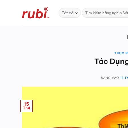
Bỏ
qua
Tìm
kiếm:
nội
dung
THỰC P
Tác Dụng
ĐĂNG VÀO
15 T
15
Th4