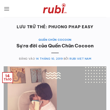
Bỏ
qua
nội
dung
LƯU TRỮ THẺ:
PHUONG PHAP EASY
QUẤN CHŨN COCOON
Sự ra đời của Quấn Chũn Cocoon
ĐĂNG VÀO
14 THÁNG 10, 2019
BỞI
RUBI VIET NAM
14
Th10