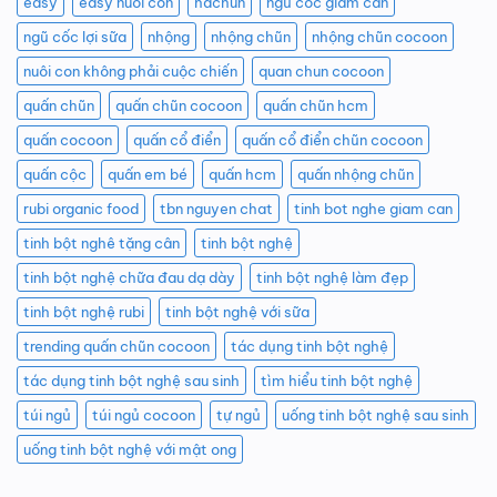
easy
easy nuôi con
hachun
ngũ cốc giảm cân
ngũ cốc lợi sữa
nhộng
nhộng chũn
nhộng chũn cocoon
nuôi con không phải cuộc chiến
quan chun cocoon
quấn chũn
quấn chũn cocoon
quấn chũn hcm
quấn cocoon
quấn cổ điển
quấn cổ điển chũn cocoon
quấn cộc
quấn em bé
quấn hcm
quấn nhộng chũn
rubi organic food
tbn nguyen chat
tinh bot nghe giam can
tinh bột nghê tặng cân
tinh bột nghệ
tinh bột nghệ chữa đau dạ dày
tinh bột nghệ làm đẹp
tinh bột nghệ rubi
tinh bột nghệ với sữa
trending quấn chũn cocoon
tác dụng tinh bột nghệ
tác dụng tinh bột nghệ sau sinh
tìm hiểu tinh bột nghệ
túi ngủ
túi ngủ cocoon
tự ngủ
uống tinh bột nghệ sau sinh
uống tinh bột nghệ với mật ong