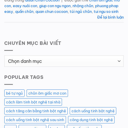
con
,
easy nuôi con
,
giup con ngu ngon
,
nhộng chũn
,
phuong phap
easy
,
quấn chũn
,
quan chun cocoon
,
túi ngủ chũn
,
tui ngu so sinh
Để lại bình luận
CHUYÊN MỤC BÀI VIẾT
Chuyên
Mục
Bài
POPULAR TAGS
Viết
bé tự ngủ
chũn ôm giấc mơ con
cách làm tinh bột nghệ tại nhà
cách tăng cân bằng tinh bột nghệ
cách uống tinh bột nghệ
cách uống tinh bột nghệ sau sinh
công dụng tinh bột nghệ