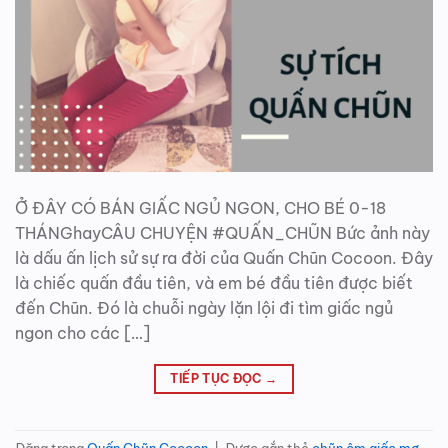
Ở ĐÂY CÓ BÁN GIẤC NGỦ NGON, CHO BÉ 0-18
THÁNGhayCÂU CHUYỆN #QUẤN_CHŨN Bức ảnh này
là dấu ấn lịch sử sự ra đời của Quấn Chũn Cocoon. Đây
là chiếc quấn đầu tiên, và em bé đầu tiên được biết
đến Chũn. Đó là chuỗi ngày lặn lội đi tìm giấc ngủ
ngon cho các […]
TIẾP TỤC ĐỌC
→
Đăng trong
Quấn Chũn Cocoon
|
Được gắn thẻ
chũn ôm giấc mơ