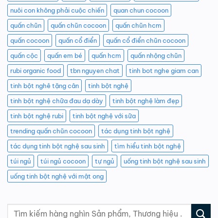
nuôi con không phải cuộc chiến
quan chun cocoon
quấn chũn
quấn chũn cocoon
quấn chũn hcm
quấn cocoon
quấn cổ điển
quấn cổ điển chũn cocoon
quấn cộc
quấn em bé
quấn hcm
quấn nhộng chũn
rubi organic food
tbn nguyen chat
tinh bot nghe giam can
tinh bột nghê tặng cân
tinh bột nghệ
tinh bột nghệ chữa đau dạ dày
tinh bột nghệ làm đẹp
tinh bột nghệ rubi
tinh bột nghệ với sữa
trending quấn chũn cocoon
tác dụng tinh bột nghệ
tác dụng tinh bột nghệ sau sinh
tìm hiểu tinh bột nghệ
túi ngủ
túi ngủ cocoon
tự ngủ
uống tinh bột nghệ sau sinh
uống tinh bột nghệ với mật ong