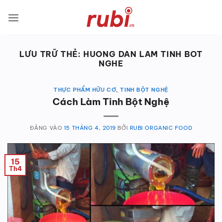
Bỏ
qua
nội
dung
LƯU TRỮ THẺ:
HUONG DAN LAM TINH BOT
NGHE
THỰC PHẨM HỮU CƠ
,
TINH BỘT NGHỆ
Cách Làm Tinh Bột Nghệ
ĐĂNG VÀO
15 THÁNG 4, 2019
BỞI
RUBI ORGANIC FOOD
15
Th4