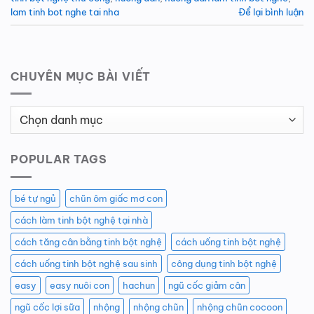
lam tinh bot nghe tai nha
Để lại bình luận
CHUYÊN MỤC BÀI VIẾT
Chuyên
Mục
Bài
POPULAR TAGS
Viết
bé tự ngủ
chũn ôm giấc mơ con
cách làm tinh bột nghệ tại nhà
cách tăng cân bằng tinh bột nghệ
cách uống tinh bột nghệ
cách uống tinh bột nghệ sau sinh
công dụng tinh bột nghệ
easy
easy nuôi con
hachun
ngũ cốc giảm cân
ngũ cốc lợi sữa
nhộng
nhộng chũn
nhộng chũn cocoon