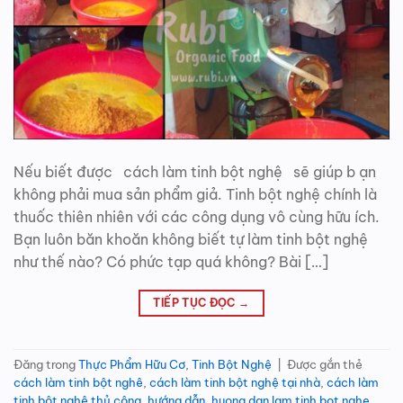
Nếu biết được cách làm tinh bột nghệ sẽ giúp b ạn
không phải mua sản phẩm giả. Tinh bột nghệ chính là
thuốc thiên nhiên với các công dụng vô cùng hữu ích.
Bạn luôn băn khoăn không biết tự làm tinh bột nghệ
như thế nào? Có phức tạp quá không? Bài […]
TIẾP TỤC ĐỌC
→
Đăng trong
Thực Phẩm Hữu Cơ
,
Tinh Bột Nghệ
|
Được gắn thẻ
cách làm tinh bột nghê
,
cách làm tinh bột nghệ tại nhà
,
cách làm
tinh bột nghệ thủ công
,
hướng dẫn
,
huong dan lam tinh bot nghe
,