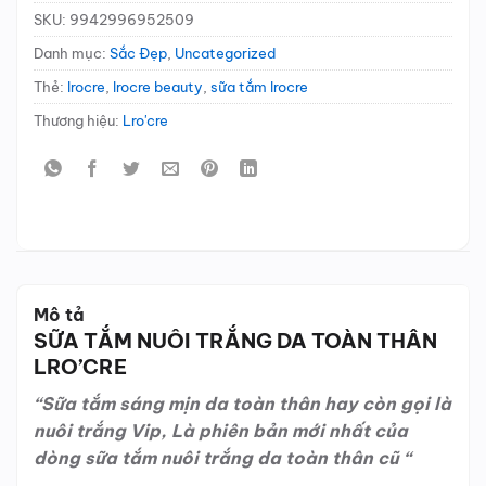
SKU:
9942996952509
Danh mục:
Sắc Đẹp
,
Uncategorized
Thẻ:
lrocre
,
lrocre beauty
,
sữa tắm lrocre
Thương hiệu:
Lro'cre
Mô tả
SỮA TẮM NUÔI TRẮNG DA TOÀN THÂN
LRO’CRE
“Sữa tắm sáng mịn da toàn thân hay còn gọi là
nuôi trắng Vip, Là phiên bản mới nhất của
dòng sữa tắm nuôi trắng da toàn thân cũ “