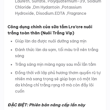
Laureth, Sulfate, Polyquaternium-39, Sodium
Chloride ,Dm Hydantoin ,Potassium
Hydroxide, Disodium.EDTA ,Fragrance
Công dụng chính của sữa tắm Lro’cre nuôi
trắng toàn thân (Nuôi Trắng Vip)
Giúp làn da được nuôi dưỡng sáng mịn
Đánh thức làn da sạm, tối màu trở nên trắng
sáng
Trắng sáng mịn màng ngay sau mỗi lần tắm
Đồng thời với lớp phủ hương thơm quyến rũ tự
nhiên mà sang trọng sẽ giúp bạn có một làn
da không chỉ trắng rạng rỡ mà còn đầy lôi
cuốn
ĐẶC BIỆT: Phiên bản nâng cấp lần này