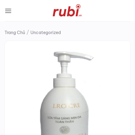
Bỏ
qua
nội
dung
/
Trang Chủ
Uncategorized