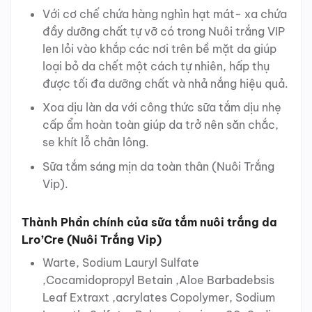
Với cơ chế chứa hàng nghìn hạt mát- xa chứa
đầy dưỡng chất tự vỡ có trong Nuôi trắng VIP
len lỏi vào khắp các nơi trên bề mặt da giúp
loại bỏ da chết một cách tự nhiên, hấp thụ
được tối đa dưỡng chất và nhả nắng hiệu quả.
Xoa dịu làn da với công thức sữa tắm dịu nhẹ
cấp ẩm hoàn toàn giúp da trở nên săn chắc,
se khít lỗ chân lông.
Sữa tắm sáng mịn da toàn thân (Nuôi Trắng
Vip).
Thành Phần chính của sữa tắm nuôi trắng da
Lro’Cre (Nuôi Trắng Vip)
Warte, Sodium Lauryl Sulfate
,Cocamidopropyl Betain ,Aloe Barbadebsis
Leaf Extraxt ,acrylates Copolymer, Sodium