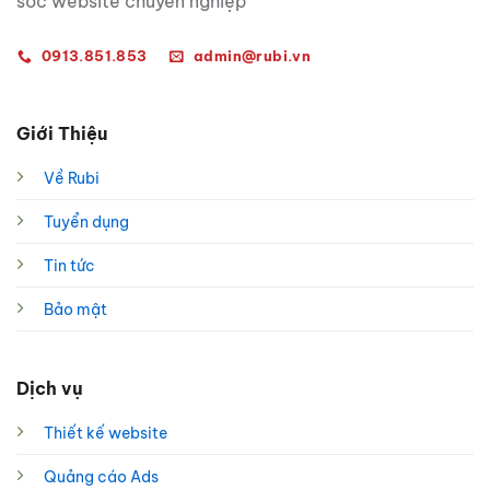
sóc website chuyên nghiệp
0913.851.853
admin@rubi.vn
Giới Thiệu
Về Rubi
Tuyển dụng
Tin tức
Bảo mật
Dịch vụ
Thiết kế website
Quảng cáo Ads