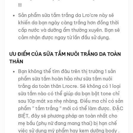
!!!
Sản phẩm sữa tắm trắng da Lro’cre này sẽ
khiến da bạn ngày càng trắng hơn đồng thời
cấp nước và dưỡng ẩm thường xuyên. Bạn sẽ
cảm nhận được ngay từ lần đầu sử dụng.
ƯU ĐIỂM CỦA SỮA TẮM NUÔI TRẮNG DA TOÀN
THÂN
Bạn không thể tìm đâu trên thị trường 1 sản
phẩm sữa tắm hoàn hảo như sữa tắm nuôi
trắng da toàn thân Lrocre. Sẽ không có 1 loại
sữa tắm nào có thể giúp da bạn bật tone chỉ
sau 10p mát xa nhẹ nhàng. Điều ma chỉ có sản
phẩm ” tắm trắng ” mới có thể làm được. ĐẶC
BIỆT, đây sẽ phương pháp an toàn nhất cho
mẹ bầu (phụ nữ đang mang thai) bị hạn chế
việc sử dụng mỹ phẩm hay kem dưỡng body .