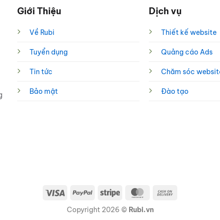
Giới Thiệu
Dịch vụ
Về Rubi
Thiết kế website
Tuyển dụng
Quảng cáo Ads
Tin tức
Chăm sóc websit
Bảo mật
Đào tạo
g
Visa
PayPal
Stripe
MasterCard
Cash
On
Copyright 2026 ©
Rubi.vn
Delivery