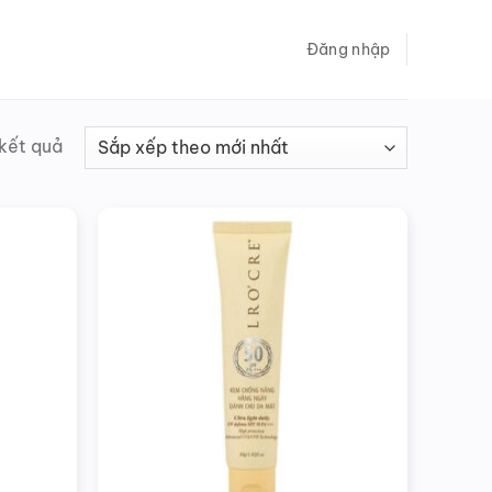
Đăng nhập
Đã
 kết quả
sắp
xếp
theo
mới
nhất