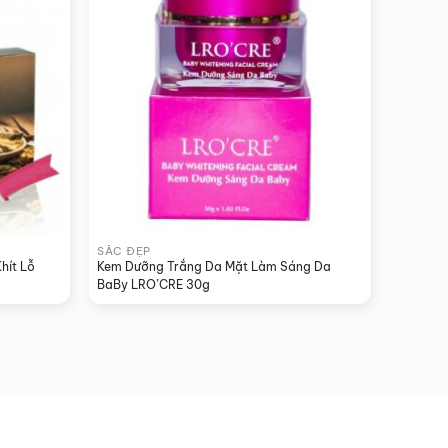
SẮC ĐẸP
ít Lỗ 
Kem Dưỡng Trắng Da Mặt Làm Sáng Da 
BaBy LRO’CRE 30g