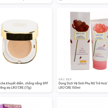
Ẩm Sáng Da Lro’cre (150ml)
SẮC ĐẸP
 che khuyết điểm, chống nắng SPF 
Dung Dịch Vệ Sinh Phụ Nữ Trẻ Hoá 
ưỡng da LRO’CRE (17g)
LRO’CRE 150ml