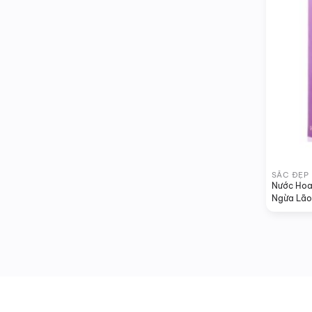
SẮC ĐẸP
Nước Hoa
Ngừa Lão 
LRO’CRE