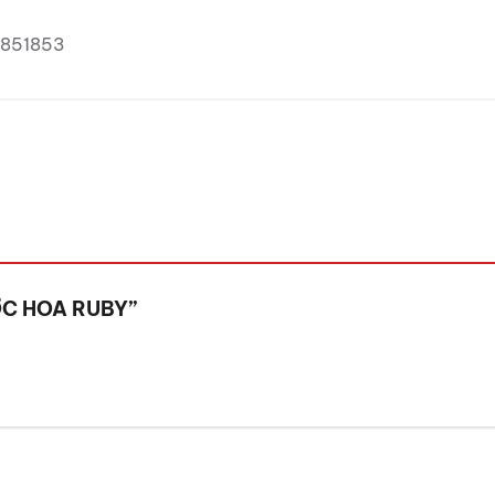
15851853
NƯỚC HOA RUBY”