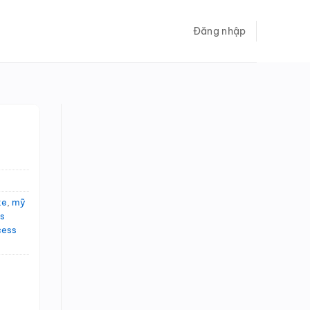
Đăng nhập
te
,
mỹ
ss
cess