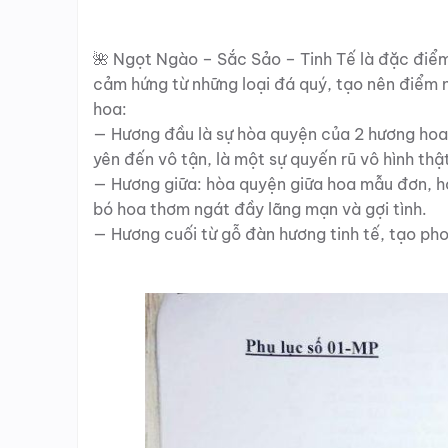
🌺
Ngọt Ngào – Sắc Sảo – Tinh Tế là đặc điể
cảm hứng từ những loại đá quý, tạo nên điểm 
hoa:
— Hương đầu là sự hòa quyện của 2 hương hoa 
yên đến vô tận, là một sự quyến rũ vô hình thậ
— Hương giữa: hòa quyện giữa hoa mẫu đơn, 
bó hoa thơm ngát đầy lãng mạn và gợi tình.
— Hương cuối từ gỗ đàn hương tinh tế, tạo ph