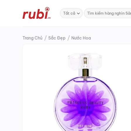
Bỏ
qua
Tìm
kiếm:
nội
dung
/
/
Trang Chủ
Sắc Đẹp
Nước Hoa