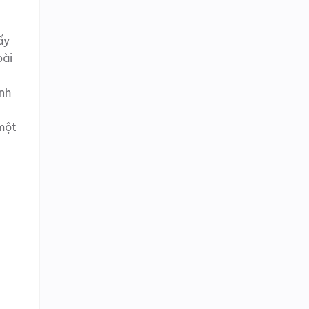
ấy
oài
nh
một