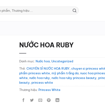
NƯỚC HOA RUBY
Danh mục:
Nước hoa
,
Uncategorized
Thẻ:
CHUYÊN SỈ NƯỚC HOA RUBY
,
chuyen si princess whi
phẩm princess white
,
mỹ phẩm trắng da
,
nuoc hoa prince
white
,
nước hoa ruby
,
nước hoa ruby princess beauty
,
prin
beauty
,
princess white
Thương hiệu:
Princess White