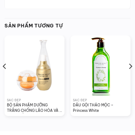
SẢN PHẨM TƯƠNG TỰ
SẮC ĐẸP
SẮC ĐẸP
BỘ SẢN PHẨM DƯỠNG 
DẦU GỘI THẢO MỘC – 
TRẮNG CHỐNG LÃO HÓA VÀ 
Princess White
PHỤC HỒI DA PRINCESS 
WHITE