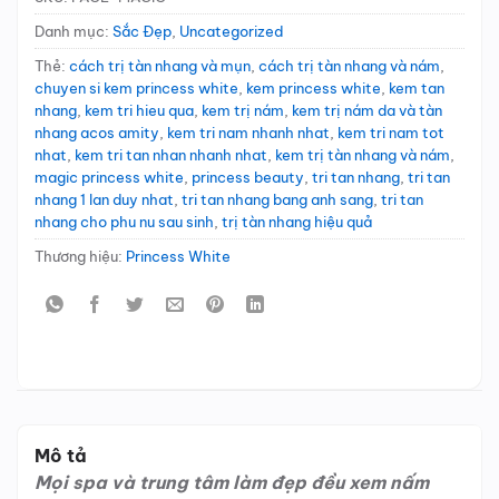
Danh mục:
Sắc Đẹp
,
Uncategorized
Thẻ:
cách trị tàn nhang và mụn
,
cách trị tàn nhang và nám
,
chuyen si kem princess white
,
kem princess white
,
kem tan
nhang
,
kem tri hieu qua
,
kem trị nám
,
kem trị nám da và tàn
nhang acos amity
,
kem tri nam nhanh nhat
,
kem tri nam tot
nhat
,
kem tri tan nhan nhanh nhat
,
kem trị tàn nhang và nám
,
magic princess white
,
princess beauty
,
tri tan nhang
,
tri tan
nhang 1 lan duy nhat
,
tri tan nhang bang anh sang
,
tri tan
nhang cho phu nu sau sinh
,
trị tàn nhang hiệu quả
Thương hiệu:
Princess White
Mô tả
Mọi spa và trung tâm làm đẹp đều xem nấm