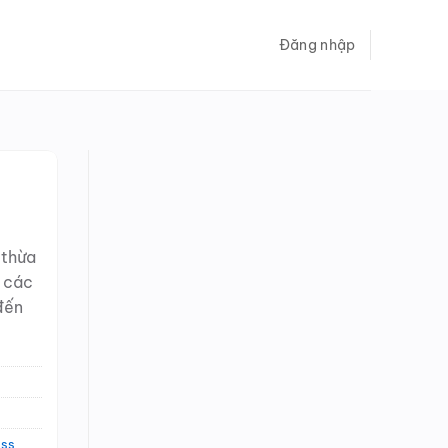
Đăng nhập
 thừa
ừ các
đến
ess