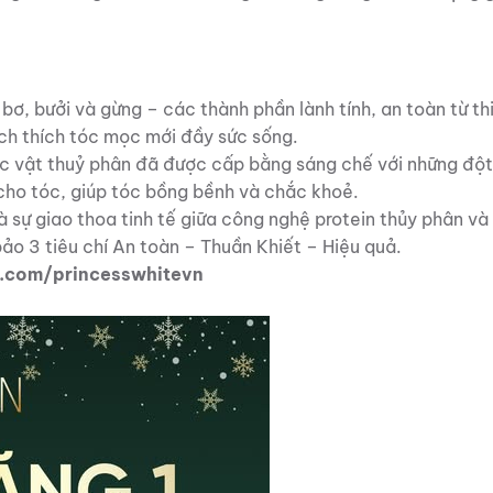
bơ, bưởi và gừng – các thành phần lành tính, an toàn từ th
kích thích tóc mọc mới đầy sức sống.
ực vật thuỷ phân đã được cấp bằng sáng chế với những độ
 cho tóc, giúp tóc bồng bềnh và chắc khoẻ.
 sự giao thoa tinh tế giữa công nghệ protein thủy phân và
ảo 3 tiêu chí An toàn – Thuần Khiết – Hiệu quả.
.com/princesswhitevn