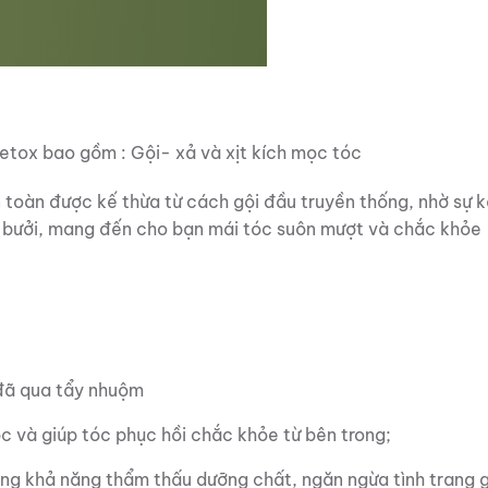
tox bao gồm : Gội- xả và xịt kích mọc tóc
 toàn được kế thừa từ cách gội đầu truyền thống, nhờ sự k
ỏ bưởi, mang đến cho bạn mái tóc suôn mượt và chắc khỏe
c đã qua tẩy nhuộm
óc và giúp tóc phục hồi chắc khỏe từ bên trong;
ng khả năng thẩm thấu dưỡng chất, ngăn ngừa tình trạng 