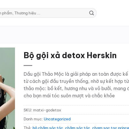
Bộ gội xả detox Herskin
Dầu gội Thảo Mộc là giải pháp an toàn được kế
từ cách gội đầu truyền thống, nhờ sự kết hợp t
thảo mộc: bồ kết, hương nhu và vỏ bưởi, mang 
cho bạn mái tóc suôn mượt và chắc khỏe
SKU:
matxi-godetox
Danh mục:
Uncategorized
Thẻ:
bộ chăm sóc tóc
,
chăm sóc tóc
,
cham soc toc princ