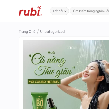
Bỏ
qua
Tìm
kiếm:
nội
dung
/
Trang Chủ
Uncategorized