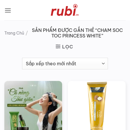
Bỏ
qua
nội
dung
SẢN PHẨM ĐƯỢC GẮN THẺ “CHAM SOC
/
Trang Chủ
TOC PRINCESS WHITE”
LỌC