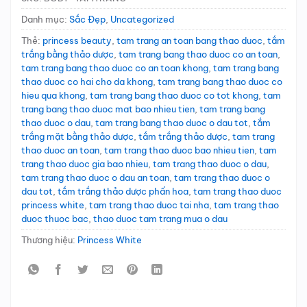
Danh mục:
Sắc Đẹp
,
Uncategorized
Thẻ:
princess beauty
,
tam trang an toan bang thao duoc
,
tắm
trắng bằng thảo dược
,
tam trang bang thao duoc co an toan
,
tam trang bang thao duoc co an toan khong
,
tam trang bang
thao duoc co hai cho da khong
,
tam trang bang thao duoc co
hieu qua khong
,
tam trang bang thao duoc co tot khong
,
tam
trang bang thao duoc mat bao nhieu tien
,
tam trang bang
thao duoc o dau
,
tam trang bang thao duoc o dau tot
,
tắm
trắng mặt bằng thảo dược
,
tắm trắng thảo dược
,
tam trang
thao duoc an toan
,
tam trang thao duoc bao nhieu tien
,
tam
trang thao duoc gia bao nhieu
,
tam trang thao duoc o dau
,
tam trang thao duoc o dau an toan
,
tam trang thao duoc o
dau tot
,
tắm trắng thảo dược phấn hoa
,
tam trang thao duoc
princess white
,
tam trang thao duoc tai nha
,
tam trang thao
duoc thuoc bac
,
thao duoc tam trang mua o dau
Thương hiệu:
Princess White