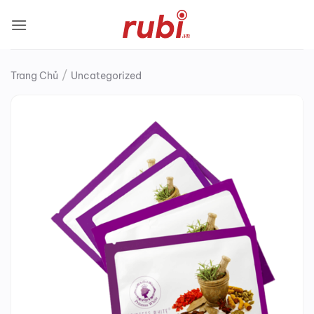
Bỏ
qua
nội
dung
/
Trang Chủ
Uncategorized