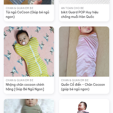
CHĂN & QUẤN EM BÉ
AN TOÀN CHO BÉ
Túi ngủ CoCoon (Giúp bé ngủ 
bikit Guard POP Huy hiệu 
ngon)
chống muỗi Hàn Quốc
CHĂN & QUẤN EM BÉ
CHĂN & QUẤN EM BÉ
Nhộng chũn cocoon chính 
Quấn Cổ điển – Chũn Cocoon 
hãng [Giúp Bé Ngủ Ngon]
(giúp bé ngủ ngon)