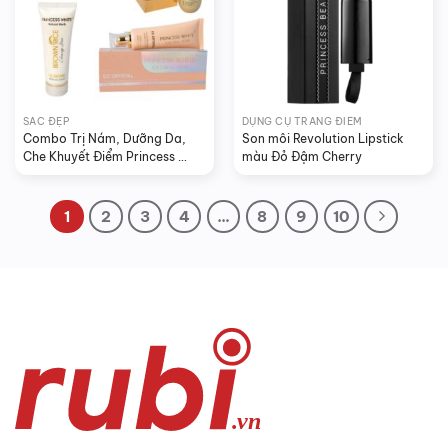
SẮC ĐẸP
DỤNG CỤ TRANG ĐIỂM
Combo Trị Nám, Dưỡng Da, 
Son môi Revolution Lipstick 
Che Khuyết Điểm Princess 
màu Đỏ Đậm Cherry
White
1
2
3
4
…
8
9
10