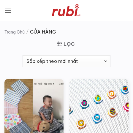
Bỏ
qua
nội
dung
/
CỬA HÀNG
Trang Chủ
LỌC