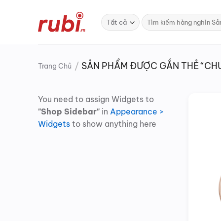
Bỏ
qua
Tìm
kiếm:
nội
dung
/
SẢN PHẨM ĐƯỢC GẮN THẺ “CHU
Trang Chủ
You need to assign Widgets to
"Shop Sidebar"
in
Appearance >
Widgets
to show anything here