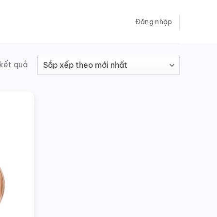
Đăng nhập
Đã
 kết quả
sắp
xếp
theo
mới
nhất