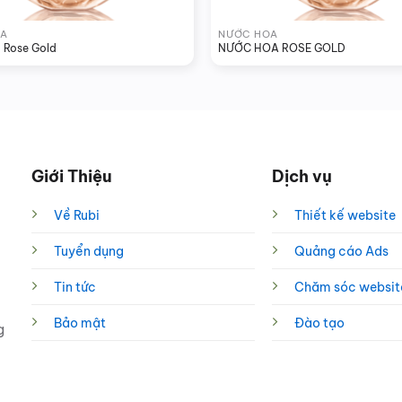
A
NƯỚC HOA
 Rose Gold
NƯỚC HOA ROSE GOLD
Giới Thiệu
Dịch vụ
Về Rubi
Thiết kế website
Tuyển dụng
Quảng cáo Ads
Tin tức
Chăm sóc websit
Bảo mật
Đào tạo
g