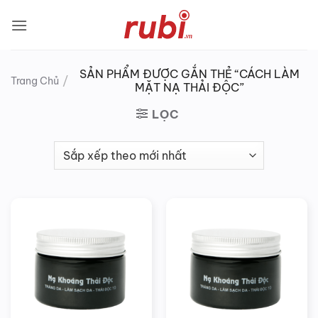
Bỏ
qua
nội
dung
SẢN PHẨM ĐƯỢC GẮN THẺ “CÁCH LÀM
/
Trang Chủ
MẶT NẠ THẢI ĐỘC”
LỌC