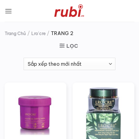
Bỏ
qua
nội
dung
/
/
TRANG 2
Trang Chủ
Lro'cre
LỌC