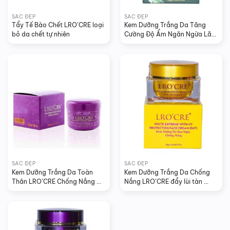
SẮC ĐẸP
SẮC ĐẸP
Tẩy Tế Bào Chết LRO’CRE loại 
Kem Dưỡng Trắng Da Tăng 
bỏ da chết tự nhiên
Cường Độ Ẩm Ngăn Ngừa Lão 
Hóa Trà Xanh LRO’CRE
SẮC ĐẸP
SẮC ĐẸP
Kem Dưỡng Trắng Da Toàn 
Kem Dưỡng Trắng Da Chống 
Thân LRO’CRE Chống Nắng 
Nắng LRO’CRE đẩy lùi tàn 
Spf 35 Se Khít Lỗ Chân Lông
nhang sẹo mụn (20g)