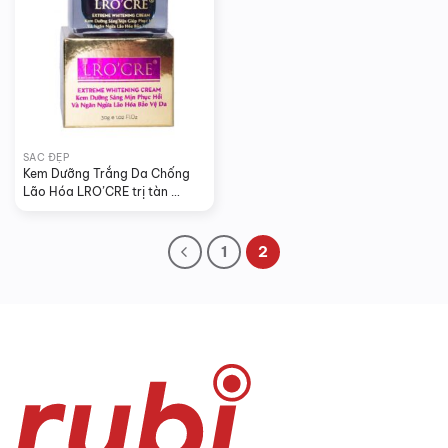
SẮC ĐẸP
Kem Dưỡng Trắng Da Chống 
Lão Hóa LRO’CRE trị tàn 
nhang đốm nâu
1
2